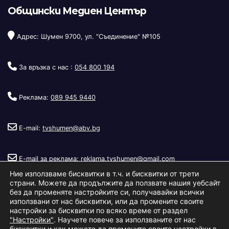
Общински Медиен Център
Адрес: Шумен 9700, ул. "Съединение" №105
За връзка с нас :
054 800 194
Реклама:
089 945 9440
E-mail:
tvshumen@abv.bg
E-mail за реклама:
reklama.tvshumen@gmail.com
Ние използваме бисквитки в т.ч. и бисквитки от трети
страни. Можете да продължите да ползвате нашия уебсайт
без да променяте настройките си, получавайки всички
използвани от нас бисквитки, или да промените своите
настройки за бисквитки по всяко време от раздел
"Настройки"
. Научете повече за използваните от нас
Copyright © 2026
Телевизия Шумен
.
|
Изработка:
S.I.T Solutions
бисквитки и как можете да промените своите настройки в