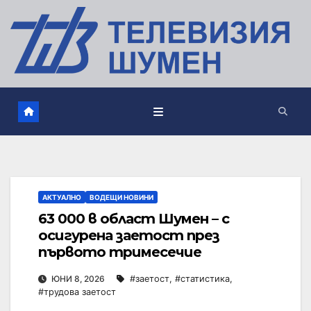
АКТУАЛНО
ВОДЕЩИ НОВИНИ
63 000 в област Шумен – с
осигурена заетост през
първото тримесечие
ЮНИ 8, 2026
#заетост
,
#статистика
,
#трудова заетост