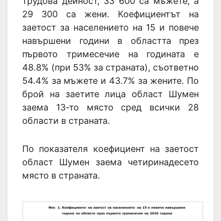
трудова дейност, 33 600 са мъжете, а
29 300 са жени. Коефициентът на
заетост за населението на 15 и повече
навършени години в областта през
първото тримесечие на годината е
48.8% (при 53% за страната), съответно
54.4% за мъжете и 43.7% за жените. По
брой на заетите лица област Шумен
заема 13-то място сред всички 28
области в страната.
По показателя коефициент на заетост
област Шумен заема четиринадесето
място в страната.