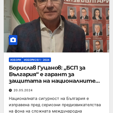
ИЗБОРИ
ИЗБОРИ 2 В 1 - 2024
Борислав Гуцанов: „БСП за
България“ е гарант за
защитата на националните
интереси
20.05.2024
Националната сигурност на България е
изправена пред сериозни предизвикателства
на фона на сложната международна