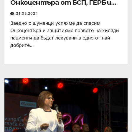
Онкоцентъра от БСП, ГЕРБ и
ПП
31.05.2024
Заедно с шуменци успяхме да спасим
Онкоцентъра и защитихме правото на хиляди
пациенти да бъдат лекувани в едно от най-
добрите…