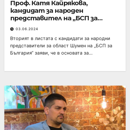
Проф. Катя Кайрякова,
кандидат за народен
представител на „БСП за
България“: Крайно време е да се
03.06.2024
вземем в ръце за благото на
Вторият в листата с кандидати за народни
това общество
представители за област Шумен на „БСП за
България“ заяви, че в основата за…