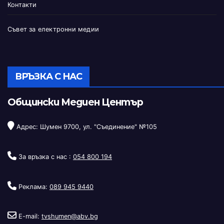
Контакти
Съвет за електронни медии
ВРЪЗКА С НАС
Общински Медиен Център
Адрес: Шумен 9700, ул. "Съединение" №105
За връзка с нас :
054 800 194
Реклама:
089 945 9440
E-mail:
tvshumen@abv.bg