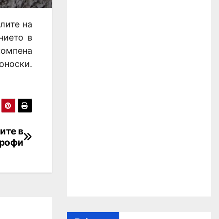
лите на
нието в
помпена
оноски.
ите в
трофи