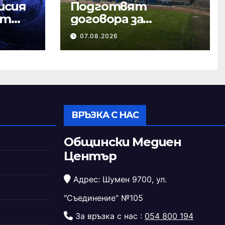
исия
Подготвят
ст
договора за
ремонта на
07.08.2026
стадион „Панайот
Волов“
ВРЪЗКА С НАС
Общински Медиен
Център
Адрес: Шумен 9700, ул.
"Съединение" №105
За връзка с нас :
054 800 194