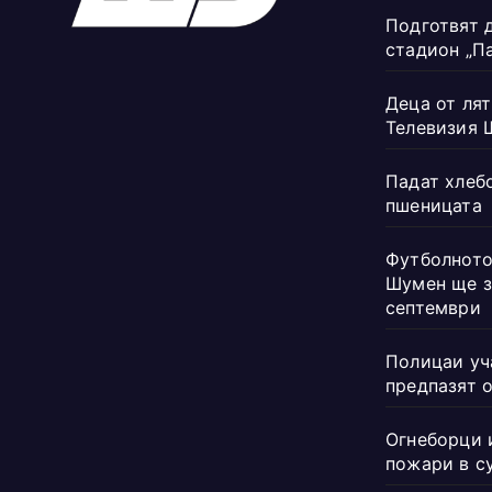
Подготвят 
стадион „П
Деца от лят
Телевизия 
Падат хлеб
пшеницата
Футболното
Шумен ще з
септември
Полицаи уч
предпазят 
Огнеборци 
пожари в с