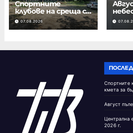
Спортните
Авгус
клубове на среща с
небе
кмета за
07.08.2026
07.08.
бъдещето на
Тежкия полк
ПОСЛЕД
Спортните 
кмета за б
Август пъле
Централна 
2026 г.