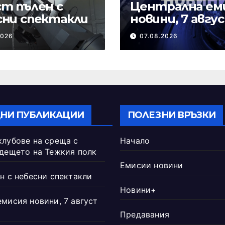
т пълен с
Централна ем
сни спектакли
новини, 7 авгу
2026 г.
2026
07.08.2026
НИ ПУБЛИКАЦИИ
ПОЛЕЗНИ ВРЪЗКИ
клубове на среща с
Начало
ъдещето на Тежкия полк
Емисии новини
н с небесни спектакли
Новини+
емисия новини, 7 август
Предавания