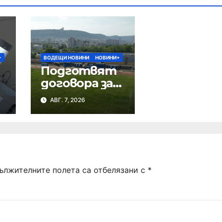
+
ВОДЕЩИ НОВИНИ
НОВИНИ+
Подготвят
договора за
ремонта на
АВГ. 7, 2026
стадион
„Панайот
Волов“
ължителните полета са отбелязани с
*