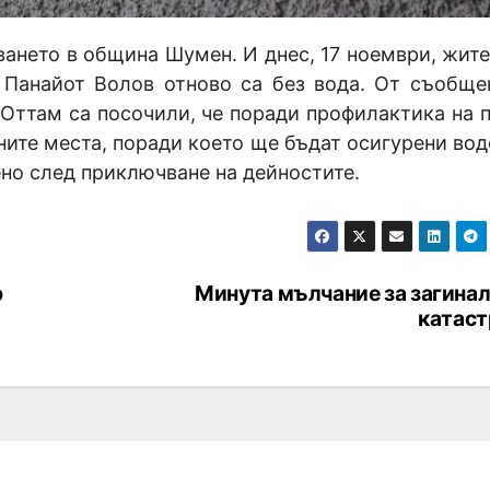
ането в община Шумен. И днес, 17 ноември, жите
и Панайот Волов отново са без вода. От съобще
. Оттам са посочили, че поради профилактика на 
ните места, поради което ще бъдат осигурени вод
но след приключване на дейностите.
р
Минута мълчание за загинал
катас