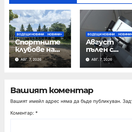
ВОДЕЩИ НОВИНИ
НОВИНИ+
ВОДЕЩИ НОВИНИ
НОВИНИ
Спортните
Август
клубове на
пълен с
среща с
небесни
АВГ. 7, 2026
АВГ. 7, 2026
кмета за
спектакли
бъдещето
на Тежкия
полк
Вашият коментар
Вашият имейл адрес няма да бъде публикуван.
Зад
Коментар:
*