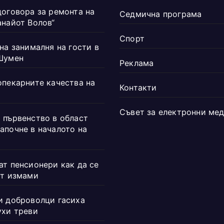
договора за ремонта на
Седмична програма
анайот Волов“
Спорт
на занималня на гости в
Шумен
Реклама
опекарните качества на
Контакти
Съвет за електронни ме
 първенство в област
апочне в началото на
ат пенсионери как да се
от измами
и доброволци гасиха
ухи треви