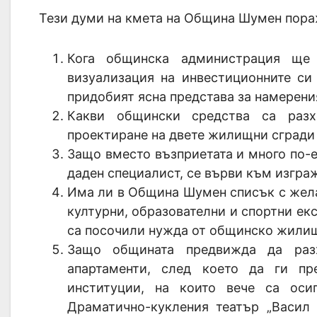
Тези думи на кмета на Община Шумен пора
Кога общинска администрация ще 
визуализация на инвестиционните си
придобият ясна представа за намерени
Какви общински средства са разх
проектиране на двете жилищни сгради 
Защо вместо възприетата и много по-
даден специалист, се върви към изграж
Има ли в Община Шумен списък с жела
културни, образователни и спортни екс
са посочили нужда от общинско жили
Защо общината предвижда да раз
апартаменти, след което да ги пр
институции, на които вече са ос
Драматично-кукления театър „Васил 