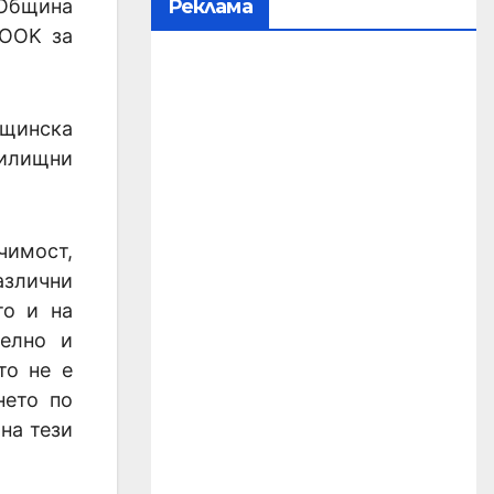
 Община
Реклама
BOOK за
бщинска
жилищни
чимост,
азлични
то и на
телно и
то не е
нето по
на тези