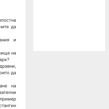
лостна
ните да
ания и
лище на
арк?
дравни,
оито да
ане на
вателни
пример
стантин