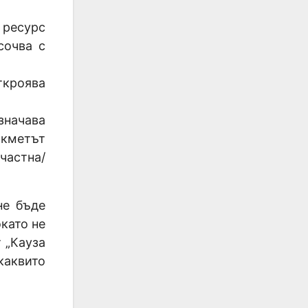
 ресурс
сочва с
ткроява
значава
 кметът
частна/
не бъде
като не
 „Кауза
каквито