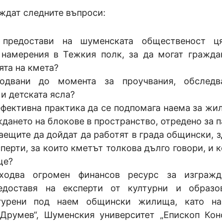
ждат следните въпроси:
предостави на шуменската общественост ця
 намерения в Тежкия полк, за да могат гражда
ята на кмета?
одвани до момента за проучвания, обследв
и детската ясла?
ефективна практика да се подпомага наема за жи
дането на блокове в пространство, отредено за п
ещите да дойдат да работят в града общински, з
перти, за които кметът толкова дълго говори, и к
ще?
ходва огромен финансов ресурс за изгражд
едоставя на експерти от културни и образо
игурени под наем общински жилища, като на
Друмев“, Шуменския университет „Епископ Кон