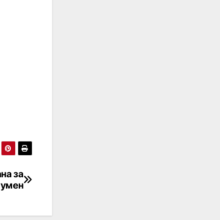
на за
Шумен