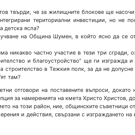
тов твърди, че за жилищните блокове ще насочи
нтегрирани териториални инвестиции, но не по
а детска ясла?
оучване на Община Шумен, в който ясно да се о
ма никакво частно участие в тези три сгради, о
ителство и благоустройство” ще ги изгражда и
 строителство в Тежкия полк, за да не допусне 
/ят там?
етни отговори на поставените въпроси, докато 
пция за намеренията на кмета Христо Христов, до
ето на този район, ние, общинските съветници от
ерения и действия, свързани с изграждането на 