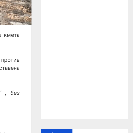
а кмета
 против
ставена
“ , без