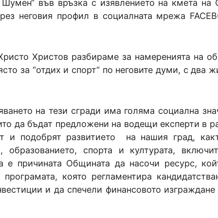
а Шумен“ във връзка с изявлението на кмета на
през неговия профил в социалната мрежа FACE
Христо Христов разбираме за намеренията на о
сто за “отдих и спорт“ по неговите думи, с два 
яването на тези сгради има голяма социална зна
ито да бъдат предложени на водещи експерти в р
ят и подобрят развитието на нашия град, как
, образованието, спорта и културата, включи
а е причината Общината да насочи ресурс, кой
 програмата, която регламентира кандидатства
нвестиции и да спечели финансовото изграждане 