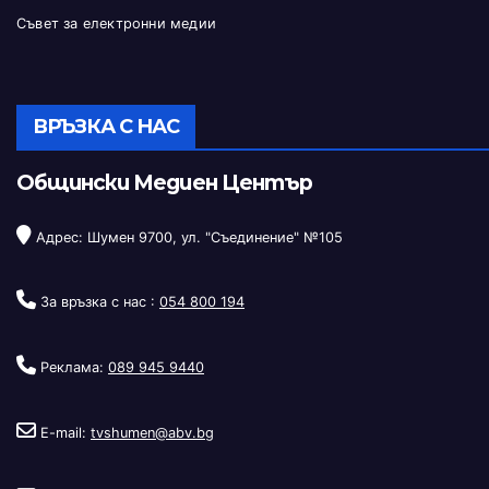
Съвет за електронни медии
ВРЪЗКА С НАС
Общински Медиен Център
Адрес: Шумен 9700, ул. "Съединение" №105
За връзка с нас :
054 800 194
Реклама:
089 945 9440
E-mail:
tvshumen@abv.bg