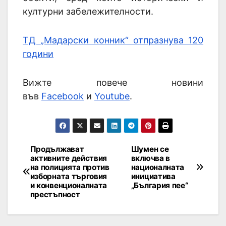
културни забележителности.
ТД „Мадарски конник“ отпразнува 120
години
Вижте повече новини
във
Facebook
и
Youtube
.
Продължават
Шумен се
активните действия
включва в
на полицията против
националната
изборната търговия
инициатива
и конвенционалната
„България пее“
престъпност