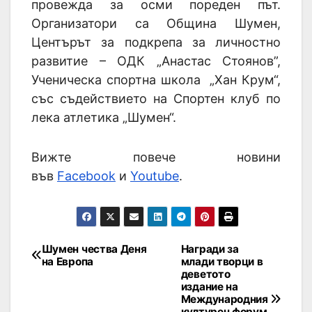
провежда за осми пореден път.
Организатори са Община Шумен,
Центърът за подкрепа за личностно
развитие – ОДК „Анастас Стоянов”,
Ученическа спортна школа „Хан Крум“,
със съдействието на Спортен клуб по
лека атлетика „Шумен“.
Вижте повече новини
във
Facebook
и
Youtube
.
Шумен чества Деня
Награди за
на Европа
млади творци в
деветото
издание на
Международния
културен форум