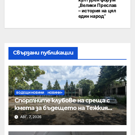
„Велики Преслав
– история на цял
един народ“
Свързани публикации
ВОДЕЩИ НОВИНИ
НОВИНИ+
Спортните клубове на среща с
кмета за бъдещето на Тежкия
полк
АВГ. 7, 2026