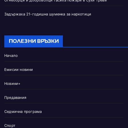
Огнеборци и доброволци гасиха пожари в сухи треви
Задържаха 21-годишна шуменка за наркотици
ПОЛЕЗНИ ВРЪЗКИ
Начало
Емисии новини
Новини+
Предавания
Седмична програма
Спорт