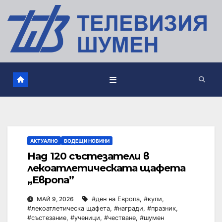
АКТУАЛНО
ВОДЕЩИ НОВИНИ
Над 120 състезатели в
лекоатлетическата щафета
„Европа”
МАЙ 9, 2026
#ден на Европа
,
#купи
,
#лекоатлетическа щафета
,
#награди
,
#празник
,
#състезание
,
#ученици
,
#честване
,
#шумен