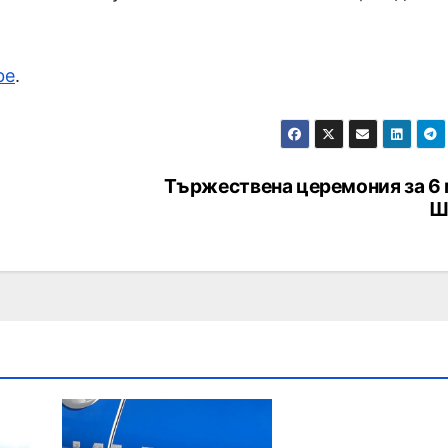
be
.
Тържествена церемония за 6 
Ш