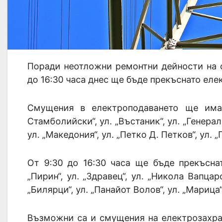
Поради неотложни ремонтни дейности на 
до 16:30 часа днес ще бъде прекъснато елек
Смущения в електроподаването ще има
Стамболийски“, ул. „Въстаник“, ул. „Генерал
ул. „Македония“, ул. „Петко Д. Петков“, ул. „П
От 9:30 до 16:30 часа ще бъде прекъсна
„Пирин“, ул. „Здравец“, ул. „Никола Вапцаро
„Билярци“, ул. „Панайот Волов“, ул. „Марица“
Възможни са и смущения на електрозахра