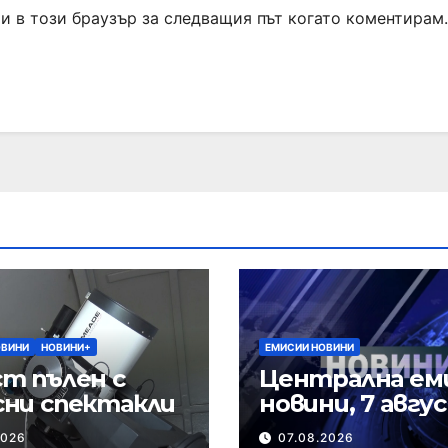
ми в този браузър за следващия път когато коментирам.
ОВИНИ
НОВИНИ+
ЕМИСИИ НОВИНИ
т пълен с
Централна ем
сни спектакли
новини, 7 авгу
2026 г.
2026
07.08.2026