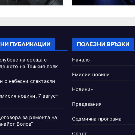
НИ ПУБЛИКАЦИИ
ПОЛЕЗНИ ВРЪЗКИ
клубове на среща с
Начало
ъдещето на Тежкия полк
Емисии новини
н с небесни спектакли
Новини+
емисия новини, 7 август
Предавания
договора за ремонта на
Седмична програма
анайот Волов“
Спорт