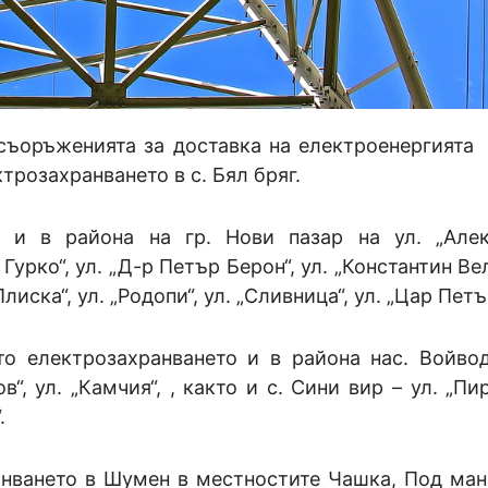
съоръженията за доставка на електроенергията 
трозахранването в с. Бял бряг.
 и в района на гр. Нови пазар на ул. „Але
 Гурко“, ул. „Д-р Петър Берон“, ул. „Константин Ве
лиска“, ул. „Родопи“, ул. „Сливница“, ул. „Цар Петър
то електрозахранването и в района нас. Войвод
в“, ул. „Камчия“, , както и с. Сини вир – ул. „Пир
.
нването в Шумен в местностите Чашка, Под ман