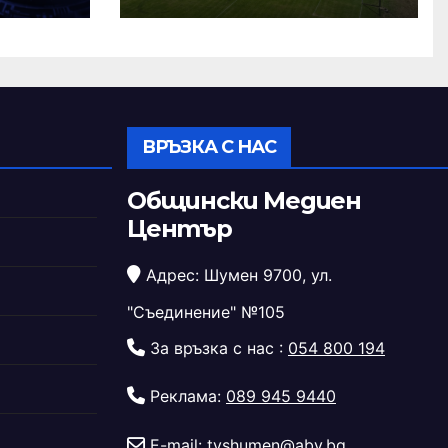
стадион „Панайот
Волов“
ВРЪЗКА С НАС
Общински Медиен
Център
Адрес: Шумен 9700, ул.
"Съединение" №105
За връзка с нас :
054 800 194
Реклама:
089 945 9440
E-mail:
tvshumen@abv.bg