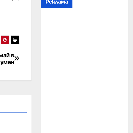
Реклама
май в
умен