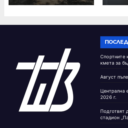
бъдещето на
Тежкия полк
ПОСЛЕД
Спортните 
кмета за б
Август пъле
Централна 
2026 г.
Подготвят 
стадион „П