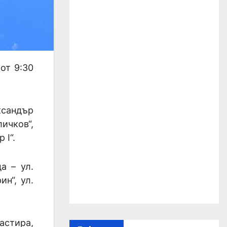
от 9:30
ксандър
личков“,
 I“.
а – ул.
ин“, ул.
астира,