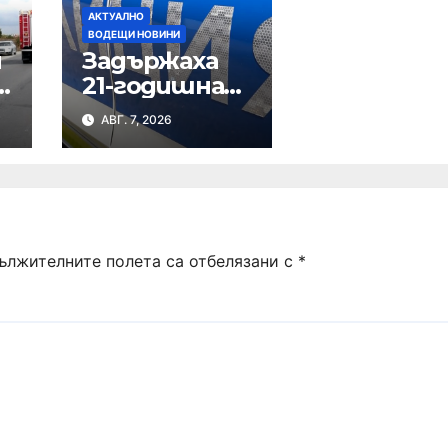
АКТУАЛНО
ВОДЕЩИ НОВИНИ
и
Задържаха
21-годишна
шуменка за
АВГ. 7, 2026
наркотици
ължителните полета са отбелязани с
*