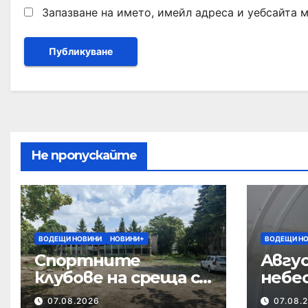
Запазване на името, имейл адреса и уебсайта 
Не пропускайте
ВОДЕЩИ НОВИНИ
НОВИНИ+
ВОДЕЩИ Н
Спортните
Авгус
клубове на среща с
небе
кмета за
07.08.2026
07.08.