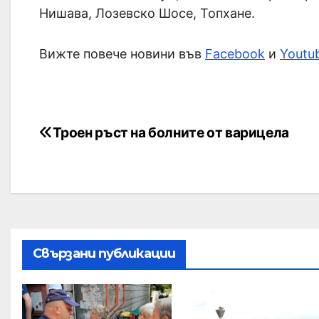
Нишава, Лозевско Шосе, Топхане.
Вижте повече новини във
Facebook
и
Youtu
Троен ръст на болните от варицела
Свързани публикации