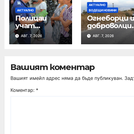
АКТУАЛНО
АКТУАЛНО
ВОДЕЩИ НОВИНИ
Полицаи
Огнеборци 
учат
доброволци
пенсионери
гасиха
АВГ. 7, 2026
АВГ. 7, 2026
как да се
пожари в
предпазят
сухи треви
от измами
Вашият коментар
Вашият имейл адрес няма да бъде публикуван.
Зад
Коментар:
*