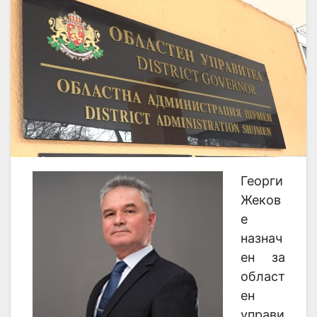
Георги
Жеков
е
назнач
ен за
област
ен
управи