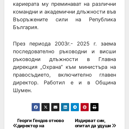
кариерата му преминават на различни
командни и академични длъжности във
Въоръжените сили на Република
България.
През периода 2003г.- 2025 г. заема
последователно ръководни и висши
ръководни длъжности в Главна
дирекция „Охрана“ към министъра на
правосъдието, включително главен
директор. Работил е и в Община
Шумен.
Георги Гендов отново
Издирват син,
директор на
опитал да удуши