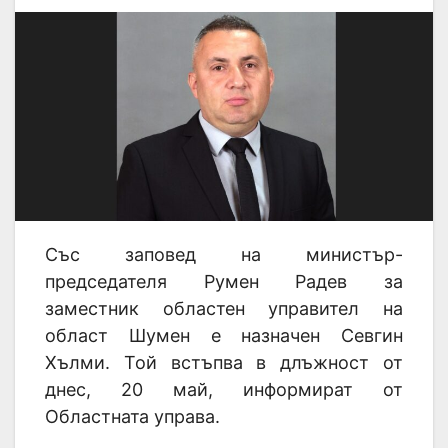
Със заповед на министър-
председателя Румен Радев за
заместник областен управител на
област Шумен е назначен Севгин
Хълми. Той встъпва в длъжност от
днес, 20 май, информират от
Областната управа.