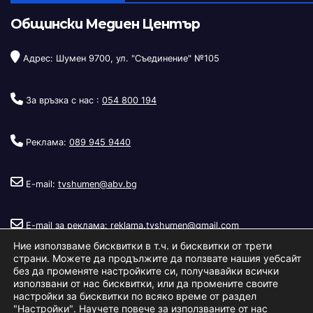
Общински Медиен Център
Адрес: Шумен 9700, ул. "Съединение" №105
За връзка с нас :
054 800 194
Реклама:
089 945 9440
E-mail:
tvshumen@abv.bg
E-mail за реклама:
reklama.tvshumen@gmail.com
Ние използваме бисквитки в т.ч. и бисквитки от трети
страни. Можете да продължите да ползвате нашия уебсайт
без да променяте настройките си, получавайки всички
използвани от нас бисквитки, или да промените своите
настройки за бисквитки по всяко време от раздел
"Настройки"
. Научете повече за използваните от нас