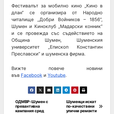
Фестивалът за мобилно кино „Кино в
длан“ се организира от Народно
читалище „Добри Войников – 1856“,
Шумен и Киноклуб „Мадарски конник“
и се провежда със съдействието на
Община Шумен, Шуменския
университет „Епископ Константин
Преславски” и шуменска фирма.
Вижте повече новини
във
Facebook
и
Youtube
.
ОДМВР-Шумен с
Шуменци искат
превантивна
по-качествени
кампания сред
улични ремонти