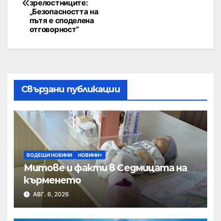
зрелостниците:
„Безопасността на
пътя е споделена
отговорност“
Свързани публикации
ВОДЕЩИ НОВИНИ
НОВИНИ+
Митове и факти в Седмицата на
кърменето
АВГ. 6, 2026