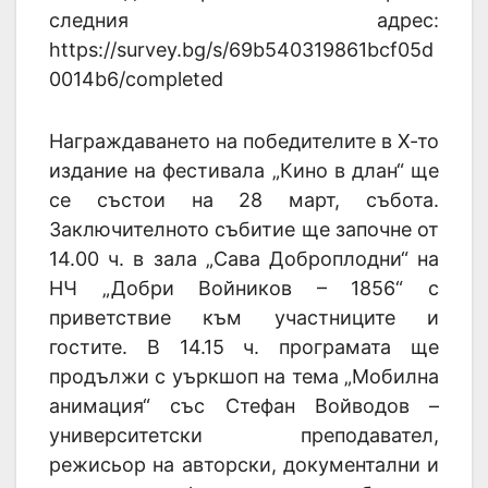
следния адрес:
https://survey.bg/s/69b540319861bcf05d
0014b6/completed
Награждаването на победителите в Х-то
издание на фестивала „Кино в длан“ ще
се състои на 28 март, събота.
Заключителното събитие ще започне от
14.00 ч. в зала „Сава Доброплодни“ на
НЧ „Добри Войников – 1856“ с
приветствие към участниците и
гостите. В 14.15 ч. програмата ще
продължи с уъркшоп на тема „Мобилна
анимация“ със Стефан Войводов –
университетски преподавател,
режисьор на авторски, документални и