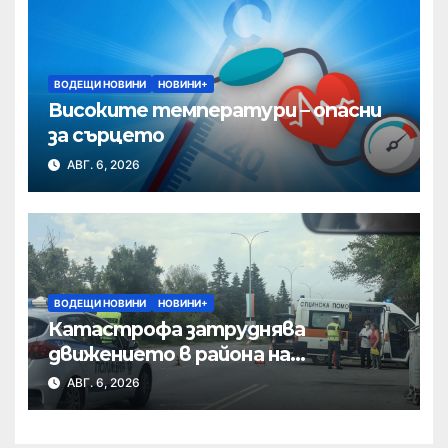
ВОДЕЩИ НОВИНИ
НОВИНИ+
Високите температури – опасни
за сърцето
АВГ. 6, 2026
ВОДЕЩИ НОВИНИ
НОВИНИ+
Катастрофа затруднява
движението в района на
Хиподрума
АВГ. 6, 2026