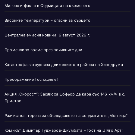
Митове и факти в Седмицата на кърменето
Високите температури – опасни за сърцето
Централна емисия новини, 6 август 2026 г.
Променливо време през почивните дни
Катастрофа затруднява движението в района на Хиподрума
Преображение Господне е!
Акция „Скорост“: Засякоха шофьор да кара със 146 км/ч в с.
Пристое
Разчистват терена за обследването на сондажите в „Мътница“
Комикът Димитър Туджаров-Шкумбата – гост на „Лято Арт“