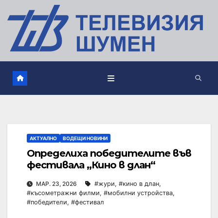
АКТУАЛНО
ВОДЕЩИ НОВИНИ
Определиха победителите във
фестивала „Кино в длан“
МАР. 23, 2026
#жури
,
#кино в длан
,
#късометражни филми
,
#мобилни устройства
,
#победители
,
#фестивал