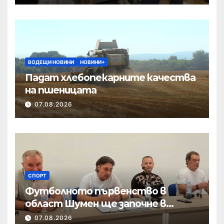
ВОДЕЩИ НОВИНИ
НОВИНИ+
Падат хлебопекарните качества
на пшеницата
07.08.2026
СПОРТ
Футболното първенство в
област Шумен ще започне в
началото на септември
07.08.2026