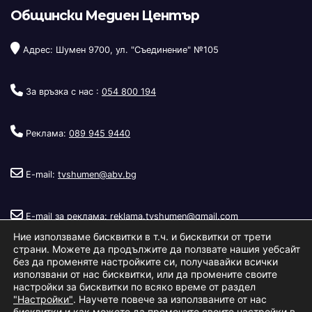
Общински Медиен Център
Адрес: Шумен 9700, ул. "Съединение" №105
За връзка с нас :
054 800 194
Реклама:
089 945 9440
E-mail:
tvshumen@abv.bg
E-mail за реклама:
reklama.tvshumen@gmail.com
Ние използваме бисквитки в т.ч. и бисквитки от трети
страни. Можете да продължите да ползвате нашия уебсайт
без да променяте настройките си, получавайки всички
използвани от нас бисквитки, или да промените своите
настройки за бисквитки по всяко време от раздел
"Настройки"
. Научете повече за използваните от нас
Copyright © 2026
Телевизия Шумен
.
|
Изработка:
S.I.T Solutions
бисквитки и как можете да промените своите настройки в