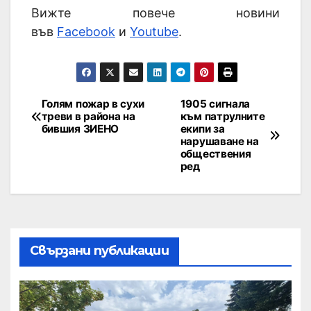
Вижте повече новини
във
Facebook
и
Youtube
.
Голям пожар в сухи
1905 сигнала
треви в района на
към патрулните
бившия ЗИЕНО
екипи за
нарушаване на
обществения
ред
Свързани публикации