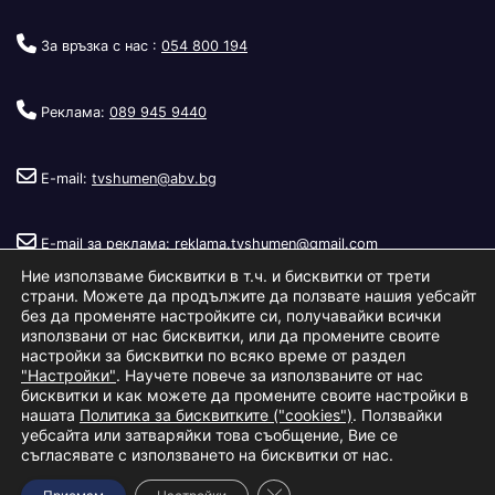
За връзка с нас :
054 800 194
Реклама:
089 945 9440
E-mail:
tvshumen@abv.bg
E-mail за реклама:
reklama.tvshumen@gmail.com
Ние използваме бисквитки в т.ч. и бисквитки от трети
страни. Можете да продължите да ползвате нашия уебсайт
без да променяте настройките си, получавайки всички
използвани от нас бисквитки, или да промените своите
настройки за бисквитки по всяко време от раздел
"Настройки"
. Научете повече за използваните от нас
Copyright © 2026
Телевизия Шумен
.
|
Изработка:
S.I.T Solutions
бисквитки и как можете да промените своите настройки в
нашата
Политика за бисквитките ("cookies")
. Ползвайки
Ltd.
уебсайта или затваряйки това съобщение, Вие се
съгласявате с използването на бисквитки от нас.
За нас
Реклама
Условия за ползване
Политика за бисквитки
Close GDPR Cookie Banner