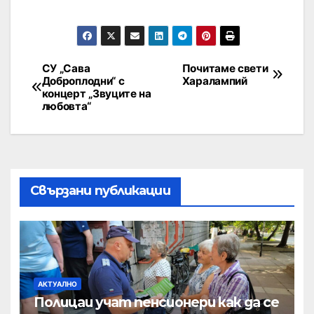
СУ „Сава
Почитаме свети
Доброплодни“ с
Харалампий
концерт „Звуците на
любовта“
Свързани публикации
АКТУАЛНО
Полицаи учат пенсионери как да се