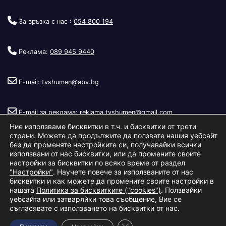
За връзка с нас :
054 800 194
Реклама:
089 945 9440
E-mail:
tvshumen@abv.bg
E-mail за реклама:
reklama.tvshumen@gmail.com
Ние използваме бисквитки в т.ч. и бисквитки от трети
страни. Можете да продължите да ползвате нашия уебсайт
без да променяте настройките си, получавайки всички
използвани от нас бисквитки, или да промените своите
настройки за бисквитки по всяко време от раздел
"Настройки"
. Научете повече за използваните от нас
Copyright © 2026
Телевизия Шумен
.
|
Изработка:
S.I.T Solutions
бисквитки и как можете да промените своите настройки в
нашата
Политика за бисквитките ("cookies")
. Ползвайки
Ltd.
уебсайта или затваряйки това съобщение, Вие се
съгласявате с използването на бисквитки от нас.
За нас
Реклама
Условия за ползване
Политика за бисквитки
Close GDPR Cookie Banner