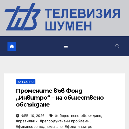
АКТУАЛНО
Промените във Фонд
„Инвитро“ – на обществено
обсъждане
ФЕВ. 10, 2026
#обществено обсъждане
,
#правилник
,
#репродуктивни проблеми
,
#финансово подпомагане
,
#фонд инвитро