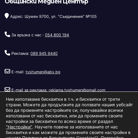
Общински Медиен Център
Адрес: Шумен 9700, ул. "Съединение" №105
За връзка с нас :
054 800 194
Реклама:
089 945 9440
E-mail:
tvshumen@abv.bg
E-mail за реклама:
reklama.tvshumen@gmail.com
Ние използваме бисквитки в т.ч. и бисквитки от трети
страни. Можете да продължите да ползвате нашия уебсайт
без да променяте настройките си, получавайки всички
използвани от нас бисквитки, или да промените своите
настройки за бисквитки по всяко време от раздел
"Настройки"
. Научете повече за използваните от нас
Copyright © 2026
Телевизия Шумен
.
|
Изработка:
S.I.T Solutions
бисквитки и как можете да промените своите настройки в
нашата
Политика за бисквитките ("cookies")
. Ползвайки