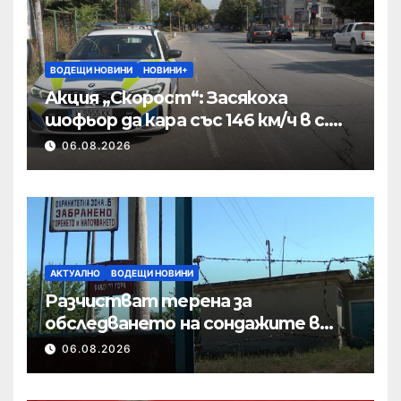
ВОДЕЩИ НОВИНИ
НОВИНИ+
Акция „Скорост“: Засякоха
шофьор да кара със 146 км/ч в с.
Пристое
06.08.2026
АКТУАЛНО
ВОДЕЩИ НОВИНИ
Разчистват терена за
обследването на сондажите в
„Мътница“
06.08.2026