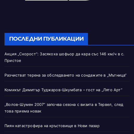
ПОСЛЕДНИ ПУБЛИКАЦИИ
Акция „Скорост“: Засякоха шофьор да кара със 146 км/ч в с.
Пристое
Разчистват терена за обследването на сондажите в „Мътница“
Комикът Димитър Туджаров-Шкумбата – гост на „Лято Арт“
„Волов-Шумен 2007“ започва сезона с визита в Тервел, след
това приема новак
Пиян катастрофира на кръстовище в Нови пазар