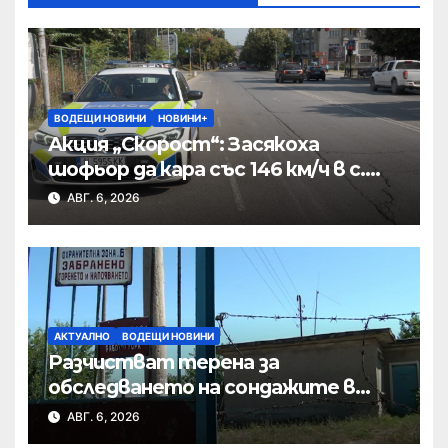
ВОДЕЩИ НОВИНИ
НОВИНИ+
Акция „Скорост“: Засякоха
шофьор да кара със 146 км/ч в с.
Пристое
АВГ. 6, 2026
АКТУАЛНО
ВОДЕЩИ НОВИНИ
Разчистват терена за
обследването на сондажите в
„Мътница“
АВГ. 6, 2026