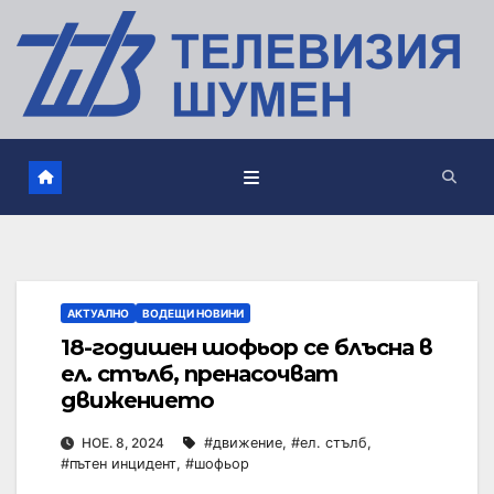
АКТУАЛНО
ВОДЕЩИ НОВИНИ
18-годишен шофьор се блъсна в
ел. стълб, пренасочват
движението
НОЕ. 8, 2024
#движение
,
#ел. стълб
,
#пътен инцидент
,
#шофьор