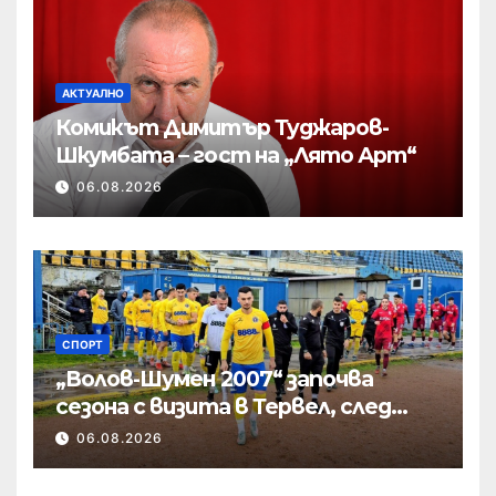
АКТУАЛНО
Комикът Димитър Туджаров-
Шкумбата – гост на „Лято Арт“
06.08.2026
СПОРТ
„Волов-Шумен 2007“ започва
сезона с визита в Тервел, след
това приема новак
06.08.2026