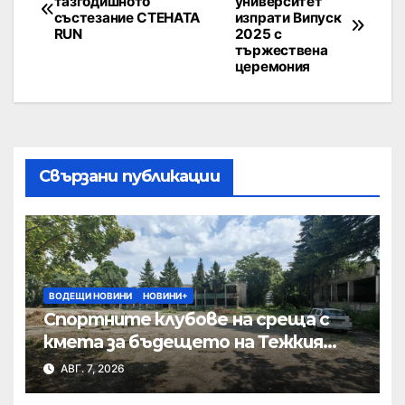
тазгодишното
университет
състезание СТЕНАТА
изпрати Випуск
RUN
2025 с
тържествена
церемония
Свързани публикации
ВОДЕЩИ НОВИНИ
НОВИНИ+
Спортните клубове на среща с
кмета за бъдещето на Тежкия
полк
АВГ. 7, 2026