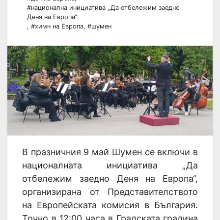
#национална инициатива „Да отбележим заедно
Деня на Европа“
,
#химн на Европа
,
#шумен
В празничния 9 май Шумен се включи в
националната инициатива „Да
отбележим заедно Деня на Европа“,
организирана от Представителството
на Европейската комисия в България.
Точно в 12:00 часа в Градската градина