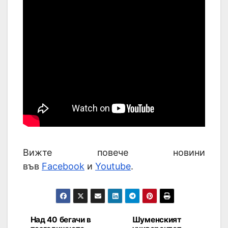
Вижте повече новини
във
Facebook
и
Youtube
.
Над 40 бегачи в
Шуменският