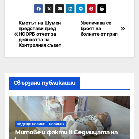
Кметът на Шумен
Увеличава се
представи пред
броят на
НСОРБ отчет за
болните от грип
дейността на
Контролния съвет
Свързани публикации
ВОДЕЩИ НОВИНИ
НОВИНИ+
Митове и факти в Седмицата на