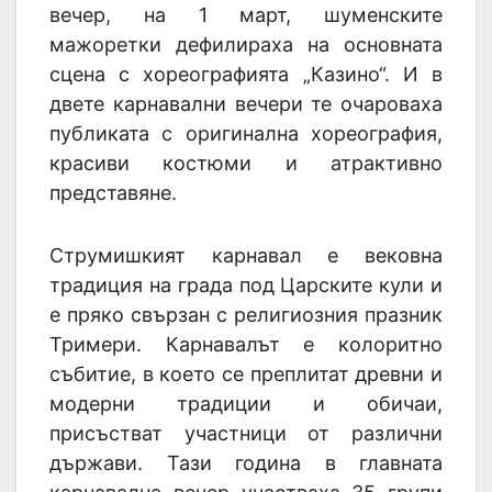
вечер, на 1 март, шуменските
мажоретки дефилираха на основната
сцена с хореографията „Казино“. И в
двете карнавални вечери те очароваха
публиката с оригинална хореография,
красиви костюми и атрактивно
представяне.
Струмишкият карнавал е вековна
традиция на града под Царските кули и
е пряко свързан с религиозния празник
Тримери. Карнавалът е колоритно
събитие, в което се преплитат древни и
модерни традиции и обичаи,
присъстват участници от различни
държави. Тази година в главната