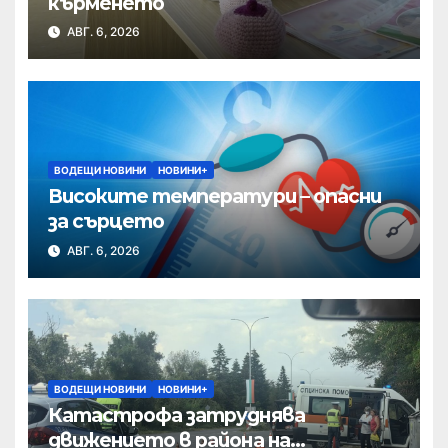
кърменето
АВГ. 6, 2026
ВОДЕЩИ НОВИНИ
НОВИНИ+
Високите температури – опасни
за сърцето
АВГ. 6, 2026
ВОДЕЩИ НОВИНИ
НОВИНИ+
Катастрофа затруднява
движението в района на