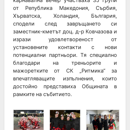
карнавална вечер участваха 35 групи
от Република Македония, Сърбия,
Хърватска, Холандия, България,
сподели след завръщането си
заместник-кметът доц. д-р Ковчазова и
изрази удовлетвореност от
установените контакти с нови
потенциални партньори. Тя специално
благодари на треньорите и
мажоретките от СК „Ритмика“ за
впечатляващите изпълнения, които
достойно представиха Общината в
рамките на събитието.