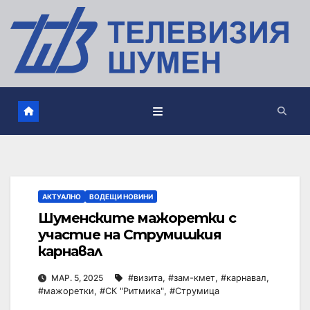
АКТУАЛНО
ВОДЕЩИ НОВИНИ
Шуменските мажоретки с
участие на Струмишкия
карнавал
МАР. 5, 2025
#визита
,
#зам-кмет
,
#карнавал
,
#мажоретки
,
#СК "Ритмика"
,
#Струмица