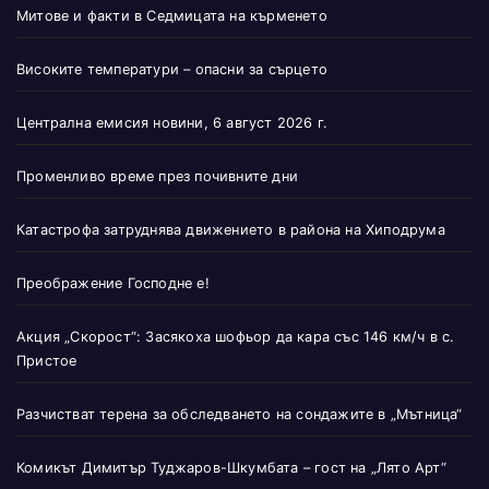
Митове и факти в Седмицата на кърменето
Високите температури – опасни за сърцето
Централна емисия новини, 6 август 2026 г.
Променливо време през почивните дни
Катастрофа затруднява движението в района на Хиподрума
Преображение Господне е!
Акция „Скорост“: Засякоха шофьор да кара със 146 км/ч в с.
Пристое
Разчистват терена за обследването на сондажите в „Мътница“
Комикът Димитър Туджаров-Шкумбата – гост на „Лято Арт“