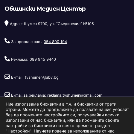
Общински Медиен Център
Адрес: Шумен 9700, ул. "Съединение" №105
За връзка с нас :
054 800 194
Реклама:
089 945 9440
E-mail:
tvshumen@abv.bg
E-mail за реклама:
reklama.tvshumen@gmail.com
Ние използваме бисквитки в т.ч. и бисквитки от трети
страни. Можете да продължите да ползвате нашия уебсайт
без да променяте настройките си, получавайки всички
използвани от нас бисквитки, или да промените своите
настройки за бисквитки по всяко време от раздел
"Настройки"
. Научете повече за използваните от нас
Copyright © 2026
Телевизия Шумен
.
|
Изработка:
S.I.T Solutions