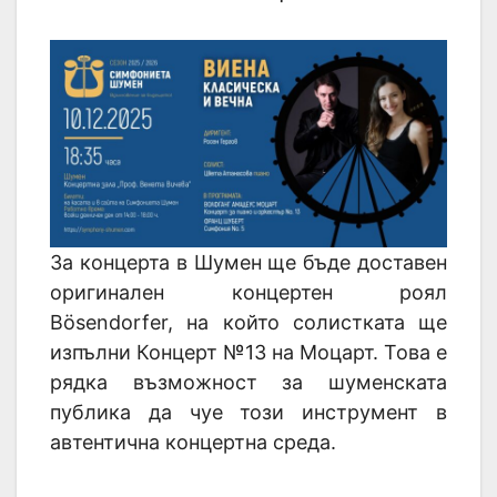
За концерта в Шумен ще бъде доставен
оригинален концертен роял
Bösendorfer, на който солистката ще
изпълни Концерт №13 на Моцарт. Това е
рядка възможност за шуменската
публика да чуе този инструмент в
автентична концертна среда.