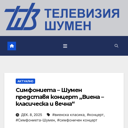
АКТУАЛНО
Симфониета – Шумен
представя концерт „Виена –
класическа и вечна“
ДЕК. 8, 2025
#виенска класика
,
#концерт
,
#Симфониета-Шумен
,
#симфоничен концерт