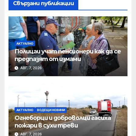
Свързани публикации
АКТУАЛНО
Полицаи учат пенсионери как да се
предпазят от измами
АВГ. 7, 2026
АКТУАЛНО
ВОДЕЩИ НОВИНИ
Огнеборци и доброволци гасиха
пожари в сухи треви
АВГ. 7, 2026