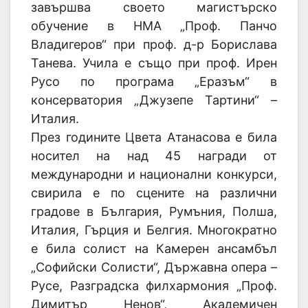
завършва своето магистърско
обучение в НМА „Проф. Панчо
Владигеров“ при проф. д-р Борислава
Танева. Учила е също при проф. Ирен
Русо по програма „Еразъм“ в
консерватория „Джузепе Тартини“ –
Италия.
През годините Цвета Атанасова е била
носител на над 45 награди от
международни и национални конкурси,
свирила е по сцените на различни
градове в България, Румъния, Полша,
Италия, Гърция и Белгия. Многократно
е била солист на Камерен ансамбъл
„Софийски Солисти“, Държавна опера –
Русе, Разградска филхармония „Проф.
Димитър Ненов“, Академичен