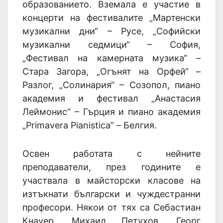
образованието. Вземала е участие в
концерти на фестивалите „Мартенски
музикални дни“ – Русе, „Софийски
музикални седмици“ – София,
„Фестивал на камерната музика“ –
Стара Загора, „Огънят на Орфей“ –
Разлог, „Солинария“ – Созопол, пиано
академия и фестивал „Анастасия
Леймонис“ – Гърция и пиано академия
„Primavera Pianistica” – Белгия.
Освен работата с нейните
преподаватели, през годините е
участвала в майсторски класове на
изтъкнати български и чуждестранни
професори. Някои от тях са Себастиан
Кнауер, Михаил Петухов, Георг