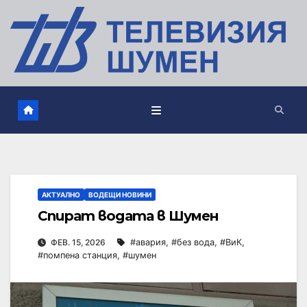
АКТУАЛНО
ВОДЕЩИ НОВИНИ
Спират водата в Шумен
ФЕВ. 15, 2026
#авария
,
#без вода
,
#ВиК
,
#помпена станция
,
#шумен