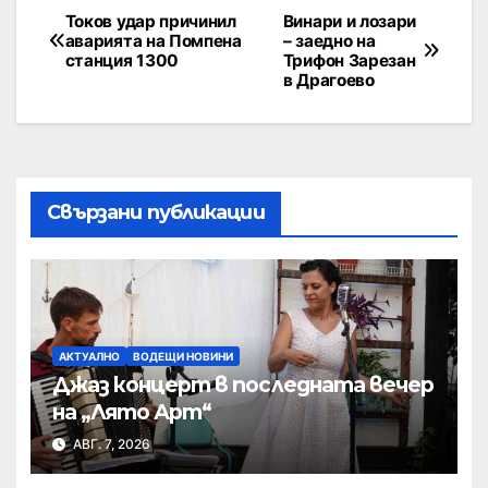
Токов удар причинил
Винари и лозари
аварията на Помпена
– заедно на
станция 1300
Трифон Зарезан
в Драгоево
Свързани публикации
АКТУАЛНО
ВОДЕЩИ НОВИНИ
Джаз концерт в последната вечер
на „Лято Арт“
АВГ. 7, 2026