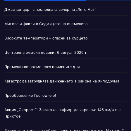
Джаз концерт в последната вечер на „Лято Арт“
Митове и факти в Седмицата на кърменето
Високите температури – опасни за сърцето
Централна емисия новини, 6 август 2026 г.
Променливо време през почивните дни
Катастрофа затруднява движението в района на Хиподрума
Преображение Господне е!
Акция „Скорост“: Засякоха шофьор да кара със 146 км/ч в с.
Пристое
Разчистват терена за обследването на сондажите в „Мътница“