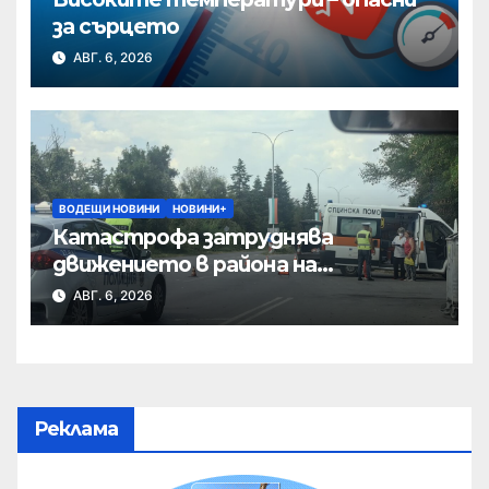
за сърцето
АВГ. 6, 2026
ВОДЕЩИ НОВИНИ
НОВИНИ+
Катастрофа затруднява
движението в района на
Хиподрума
АВГ. 6, 2026
Реклама