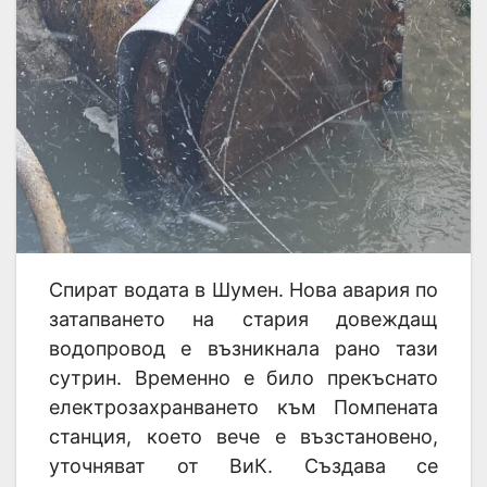
Спират водата в Шумен. Нова авария по
затапването на стария довеждащ
водопровод е възникнала рано тази
сутрин. Временно е било прекъснато
електрозахранването към Помпената
станция, което вече е възстановено,
уточняват от ВиК. Създава се