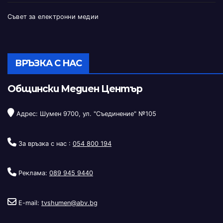
Съвет за електронни медии
ВРЪЗКА С НАС
Общински Медиен Център
Адрес: Шумен 9700, ул. "Съединение" №105
За връзка с нас :
054 800 194
Реклама:
089 945 9440
E-mail:
tvshumen@abv.bg