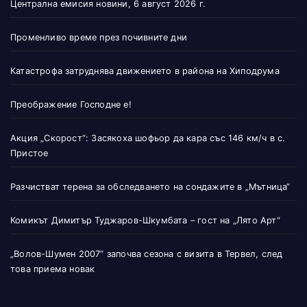
Централна емисия новини, 6 август 2026 г.
Променливо време през почивните дни
Катастрофа затруднява движението в района на Хиподрума
Преображение Господне е!
Акция „Скорост“: Засякоха шофьор да кара със 146 км/ч в с.
Пристое
Разчистват терена за обследването на сондажите в „Мътница“
Комикът Димитър Туджаров-Шкумбата – гост на „Лято Арт“
„Волов-Шумен 2007“ започва сезона с визита в Тервел, след
това приема новак