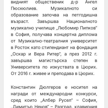
видният общественик д-р Ангел
Пюскюлиев. Музикалното си
образование започва на петгодишна
възраст. Завършва Националното
музикално училище „Любомир Пипков“
в София, получава концертна диплома
от Музикално-театралния университет
в Росток като стипендиант на фондация
„Оскар и Вера Ритер“, а през 2012 г.
завършва магистърска степен в
Университета по изкуствата в Цюрих.
От 2016 г. живее и преподава в Цюрих.
Константин Дюлгеров е носител на
награди от международни конкурси,
сред които „Албер Русел“ – София,
„Димитър Ненов“ – Разград, клавирния