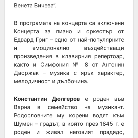
Венета Вичева“.
В програмата на концерта са включени
Концерта за пиано и оркестър от
Едвард Григ – едно от най-популярните
и емоционално въздействащи
произведения в клавирния репертоар,
както и Симфония № 8 от Антонин
Дворжак – музика с ярък характер,
мелодичност и дълбочина.
Константин Дюлгеров
е роден във
Варна в семейство на музикант.
Родословните му корени водят към
Шумен – градът, в който през 1845 г. е
роден и живял неговият прадядо,