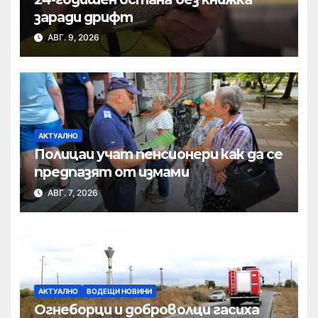
заради дрифт
АВГ. 9, 2026
АКТУАЛНО
Полицаи учат пенсионери как да се
предпазят от измами
АВГ. 7, 2026
АКТУАЛНО
ВОДЕЩИ НОВИНИ
Огнеборци и доброволци гасиха