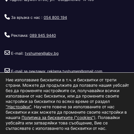
За връзка с нас :
054 800 194
Реклама:
089 945 9440
E-mail:
tvshumen@abv.bg
E-mail за реклама:
reklama.tvshumen@gmail.com
Ние използваме бисквитки в т.ч. и бисквитки от трети
страни. Можете да продължите да ползвате нашия уебсайт
без да променяте настройките си, получавайки всички
използвани от нас бисквитки, или да промените своите
настройки за бисквитки по всяко време от раздел
"Настройки"
. Научете повече за използваните от нас
Copyright © 2026
Телевизия Шумен
.
|
Изработка:
S.I.T Solutions
бисквитки и как можете да промените своите настройки в
нашата
Политика за бисквитките ("cookies")
. Ползвайки
Ltd.
уебсайта или затваряйки това съобщение, Вие се
съгласявате с използването на бисквитки от нас.
За нас
Реклама
Условия за ползване