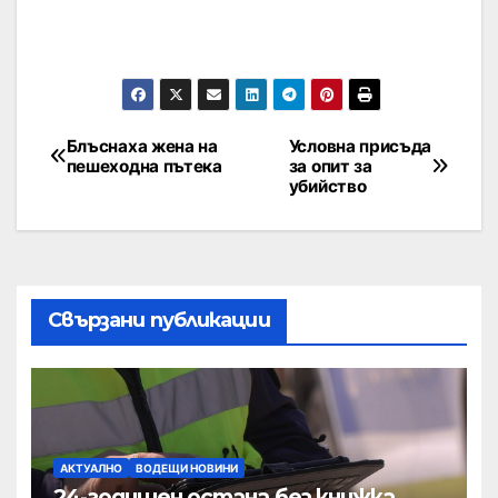
Блъснаха жена на
Условна присъда
пешеходна пътека
за опит за
убийство
Свързани публикации
АКТУАЛНО
ВОДЕЩИ НОВИНИ
24-годишен остана без книжка