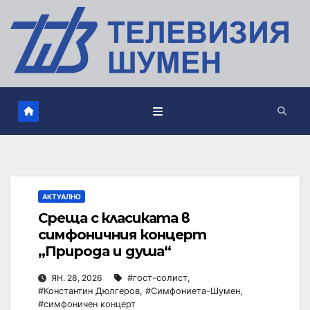
АКТУАЛНО
Среща с класиката в
симфоничния концерт
„Природа и душа“
ЯН. 28, 2026
#гост-солист
,
#Константин Дюлгеров
,
#Симфониета-Шумен
,
#симфоничен концерт