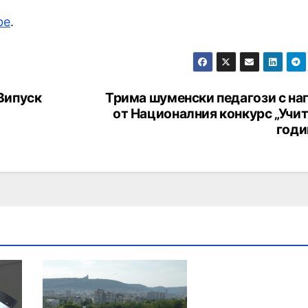
be
.
Випуск
Трима шуменски педагози с на
от Националния конкурс „Учит
годи