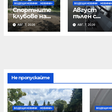
ВОДЕЩИ НОВИНИ
НОВИНИ+
ВОДЕЩИ НОВИНИ
НОВИНИ
Спортните
Август
клубове на
пълен с
среща с
небесни
АВГ. 7, 2026
АВГ. 7, 2026
кмета за
спектакли
бъдещето
на Тежкия
полк
Не пропускайте
ВОДЕЩИ НОВИНИ
НОВИНИ+
ВОДЕЩИ Н