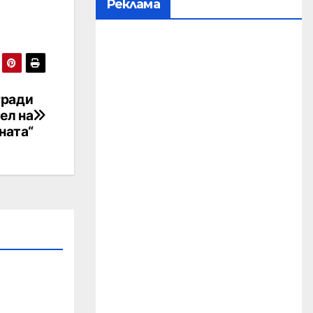
Реклама
гради
ел на
ната“