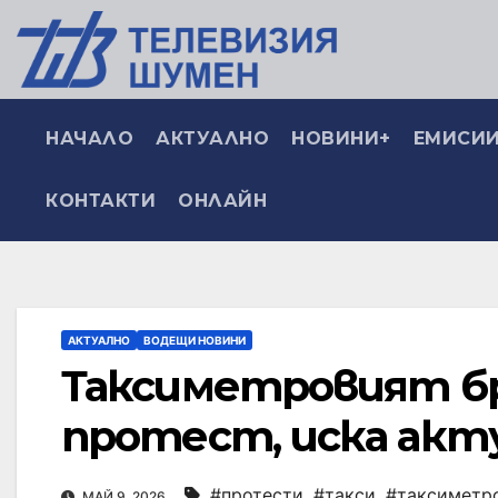
НАЧАЛО
АКТУАЛНО
НОВИНИ+
ЕМИСИИ
КОНТАКТИ
ОНЛАЙН
АКТУАЛНО
ВОДЕЩИ НОВИНИ
Таксиметровият б
протест, иска акт
#протести
,
#такси
,
#таксиметр
МАЙ 9, 2026