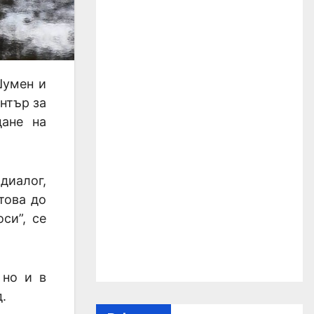
Шумен и
нтър за
дане на
диалог,
това до
си”, се
 но и в
.