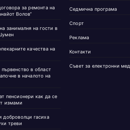
договора за ремонта на
Седмична програма
анайот Волов“
Спорт
на занималня на гости в
Шумен
Реклама
опекарните качества на
Контакти
Съвет за електронни ме
 първенство в област
апочне в началото на
ат пенсионери как да се
от измами
и доброволци гасиха
ухи треви