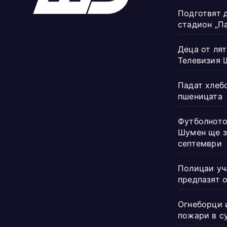
Подготвят 
стадион „П
Деца от лят
Телевизия 
Падат хлеб
пшеницата
Футболното
Шумен ще з
септември
Полицаи уч
предпазят 
Огнеборци 
пожари в с