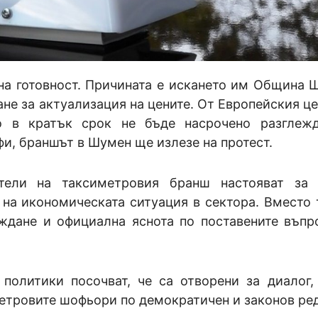
на готовност. Причината е искането им Община 
не за актуализация на цените. От Европейския це
ко в кратък срок не бъде насрочено разглеж
и, браншът в Шумен ще излезе на протест.
тели на таксиметровия бранш настояват за 
на икономическата ситуация в сектора. Вместо 
ждане и официална яснота по поставените въпро
политики посочват, че са отворени за диалог,
метровите шофьори по демократичен и законов ред