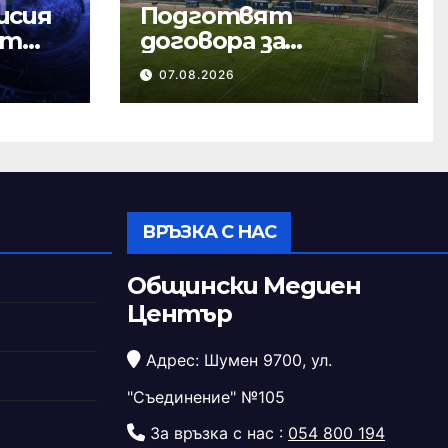
исия
Подготвят
ст
договора за
ремонта на
07.08.2026
стадион „Панайот
Волов“
ВРЪЗКА С НАС
Общински Медиен
Център
Адрес: Шумен 9700, ул.
"Съединение" №105
За връзка с нас :
054 800 194