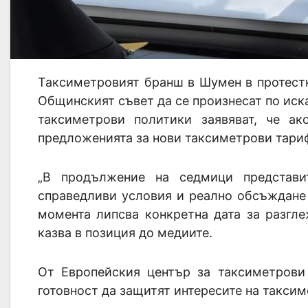
Таксиметровият бранш в Шумен в протест
Общинският съвет да се произнесат по иска
таксиметрови политики заявяват, че а
предложенията за нови таксиметрови тариф
„В продължение на седмици представи
справедливи условия и реално обсъждане 
момента липсва конкретна дата за разгле
казва в позиция до медиите.
От Европейския център за таксиметрови 
готовност да защитят интересите на такси