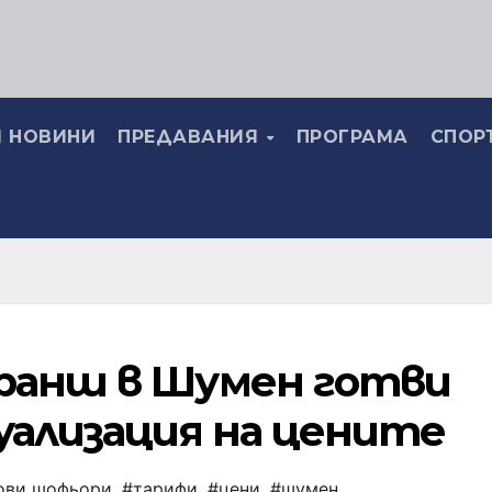
 НОВИНИ
ПРЕДАВАНИЯ
ПРОГРАМА
СПОР
ранш в Шумен готви
уализация на цените
ови шофьори
,
#тарифи
,
#цени
,
#шумен