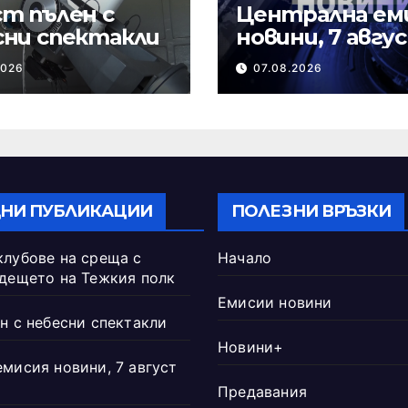
т пълен с
Централна ем
сни спектакли
новини, 7 авгу
2026 г.
2026
07.08.2026
НИ ПУБЛИКАЦИИ
ПОЛЕЗНИ ВРЪЗКИ
клубове на среща с
Начало
ъдещето на Тежкия полк
Емисии новини
н с небесни спектакли
Новини+
емисия новини, 7 август
Предавания