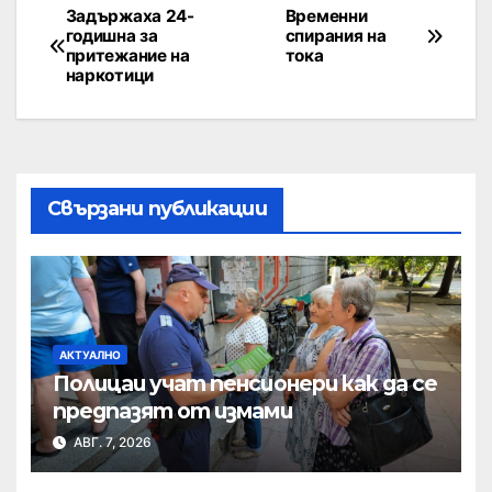
Задържаха 24-
Временни
годишна за
спирания на
притежание на
тока
наркотици
Свързани публикации
АКТУАЛНО
Полицаи учат пенсионери как да се
предпазят от измами
АВГ. 7, 2026