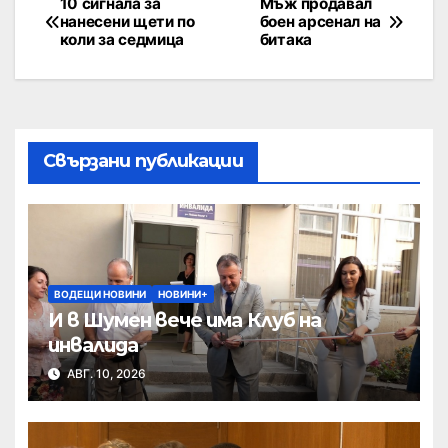
10 сигнала за
Мъж продавал
нанесени щети по
боен арсенал на
коли за седмица
битака
Свързани публикации
ВОДЕЩИ НОВИНИ
НОВИНИ+
И в Шумен вече има Клуб на
инвалида
АВГ. 10, 2026