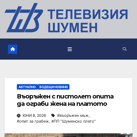
АКТУАЛНО
ВОДЕЩИ НОВИНИ
Въоръжен с пистолет опита
да ограби жена на платото
ЮНИ 8, 2026
#въоръжен мъж
,
#опит за грабеж
,
#ПП "Шуменско плато"