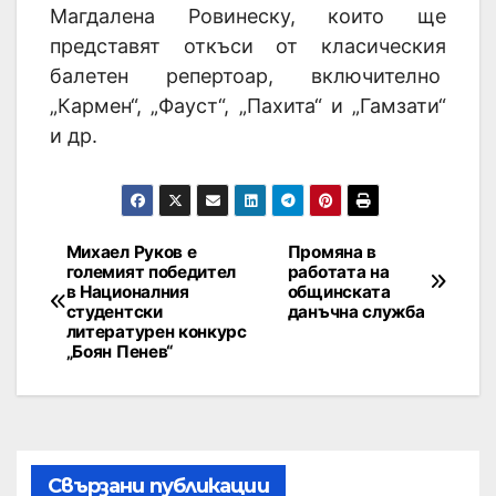
Магдалена Ровинеску, които ще
представят откъси от класическия
балетен репертоар, включително
„Кармен“, „Фауст“, „Пахита“ и „Гамзати“
и др.
Михаел Руков e
Промяна в
големият победител
работата на
в Националния
общинската
студентски
данъчна служба
литературен конкурс
„Боян Пенев“
Свързани публикации