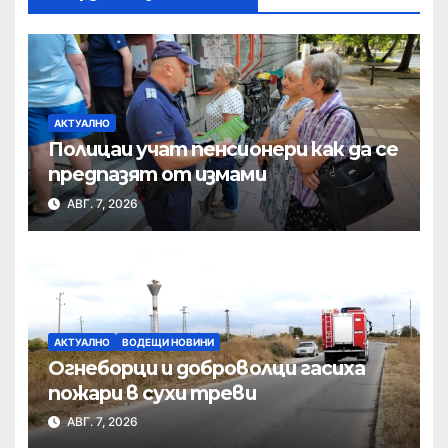
АКТУАЛНО
Полицаи учат пенсионери как да се
предпазят от измами
АВГ. 7, 2026
АКТУАЛНО
ВОДЕЩИ НОВИНИ
Огнеборци и доброволци гасиха
пожари в сухи треви
АВГ. 7, 2026