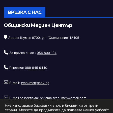
ВРЪЗКА С НАС
Общински Медиен Център
Адрес: Шумен 9700, ул. "Съединение" №105
За връзка с нас :
054 800 194
Реклама:
089 945 9440
E-mail:
tvshumen@abv.bg
E-mail за реклама:
reklama.tvshumen@gmail.com
Ние използваме бисквитки в т.ч. и бисквитки от трети
страни. Можете да продължите да ползвате нашия уебсайт