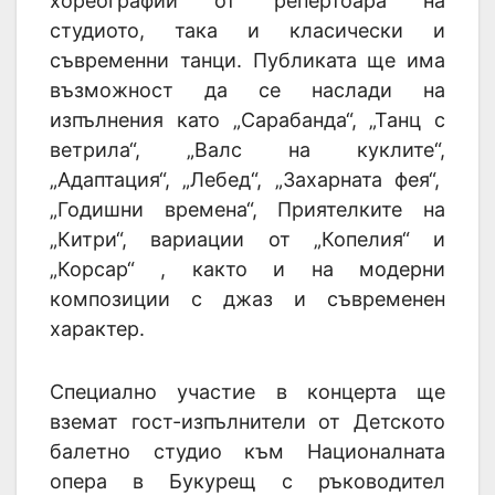
хореографии от репертоара на
студиото, така и класически и
съвременни танци. Публиката ще има
възможност да се наслади на
изпълнения като „Сарабанда“, „Танц с
ветрила“, „Валс на куклите“,
„Адаптация“, „Лебед“, „Захарната фея“,
„Годишни времена“, Приятелките на
„Китри“, вариации от „Копелия“ и
„Корсар“ , както и на модерни
композиции с джаз и съвременен
характер.
Специално участие в концерта ще
вземат гост-изпълнители от Детското
балетно студио към Националната
опера в Букурещ с ръководител