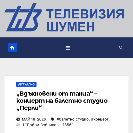
АКТУАЛНО
„Вдъхновени от танца“ –
концерт на балетно студио
„Перли“
МАЙ 18, 2026
#балетно студио
,
#концерт
,
#НЧ "Добри Войников - 1856"