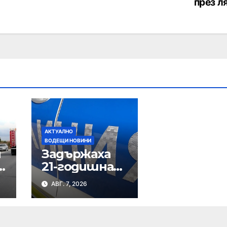
през л
АКТУАЛНО
ВОДЕЩИ НОВИНИ
и
Задържаха
21-годишна
шуменка за
АВГ. 7, 2026
наркотици