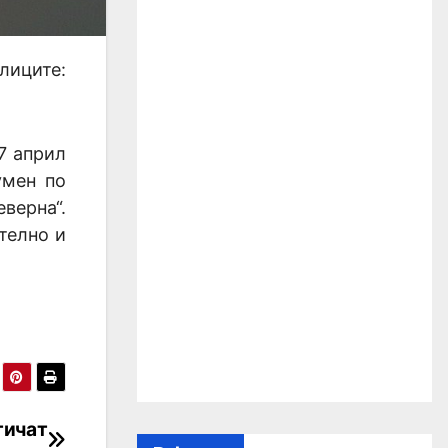
лиците:
7 април
умен по
еверна“.
телно и
тичат