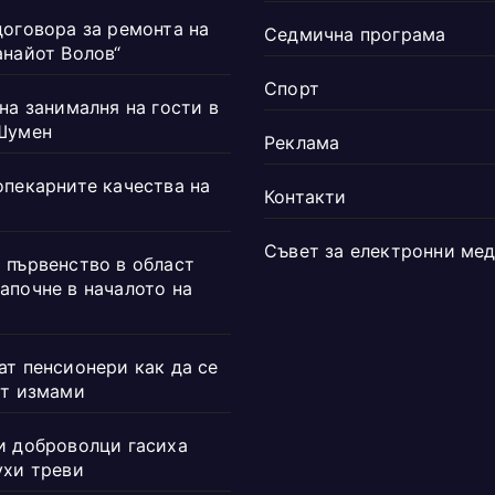
договора за ремонта на
Седмична програма
анайот Волов“
Спорт
на занималня на гости в
Шумен
Реклама
опекарните качества на
Контакти
Съвет за електронни ме
 първенство в област
апочне в началото на
ат пенсионери как да се
от измами
и доброволци гасиха
ухи треви