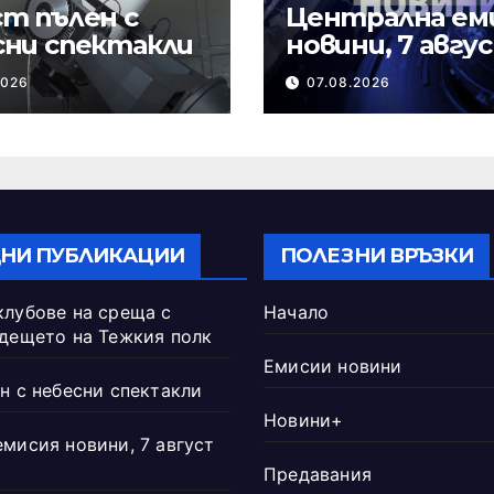
т пълен с
Централна ем
сни спектакли
новини, 7 авгу
2026 г.
2026
07.08.2026
НИ ПУБЛИКАЦИИ
ПОЛЕЗНИ ВРЪЗКИ
клубове на среща с
Начало
ъдещето на Тежкия полк
Емисии новини
н с небесни спектакли
Новини+
емисия новини, 7 август
Предавания