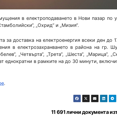
смущения в електроподаването в Нови пазар по у
Стамболийски“, „Охрид“ и „Мизия“.
а за доставка на електроенергия всеки ден до 1
щения в електрозахранването в района на гр. Ш
белев“, „Четвърта“, „Трета“, „Шеста“, „Марица“, „С
т еднократни в рамките на до 30 минути, включи
be
.
11 691 лични документа из