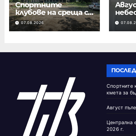
Спортните
Авгус
клубове на среща с
небе
кмета за
07.08.2026
07.08.
бъдещето на
Тежкия полк
ПОСЛЕД
Спортните 
кмета за б
Август пъле
Централна 
2026 г.