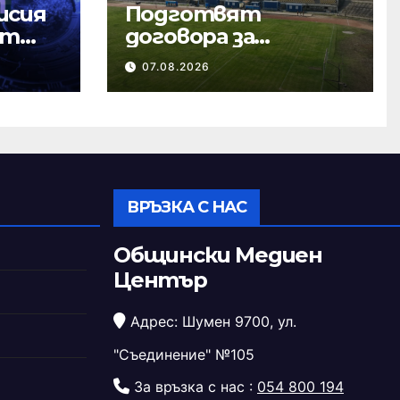
исия
Подготвят
ст
договора за
ремонта на
07.08.2026
стадион „Панайот
Волов“
ВРЪЗКА С НАС
Общински Медиен
Център
Адрес: Шумен 9700, ул.
"Съединение" №105
За връзка с нас :
054 800 194