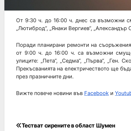
От 9:30 ч. до 16:00 ч. днес са възможни 
„Лютиброд“, „Янаки Вергиев“, „Александър 
Поради планирани ремонти на съоръженият
от 9:00 ч. до 16:00 ч. са възможни сму
улиците: „Пета“, „Седма“, „Първа“, „Ген. Ско
Прекъсванията на електричеството ще бъда
през празничните дни.
Вижте повече новини във
Facebook
и
Youtu
Тестват сирените в област Шумен