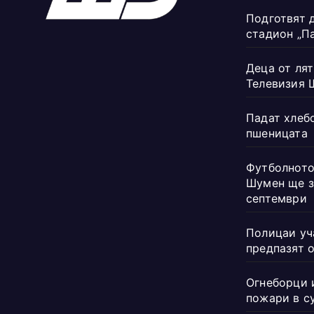
Подготвят 
стадион „П
Деца от лят
Телевизия 
Падат хлеб
пшеницата
Футболното
Шумен ще з
септември
Полицаи уч
предпазят 
Огнеборци 
пожари в с