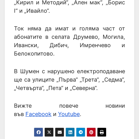
„Кирил и Методий“, „Ален мак“, „Борис
I“ и „Ивайло“.
Ток няма да имат и голяма част от
абонатите в селата Друмево, Могила,
Ивански, Дибич, Имренчево и
Белокопитово.
В Шумен с нарушено електроподаване
ще са улиците „Първа“ „Трета“, „Седма“,
„Четвърта“, „Пета“ и „Северна“.
Вижте повече новини
във
Facebook
и
Youtube
.