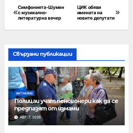
Симфониета-Шумен
ЦИК обяви
с музикално-
имената на
литературна вечер
новите депутати
Свързани публикации
АКТУАЛНО
Полицаи учат пенсионери как да се
предпазят от измами
АВГ. 7, 2026