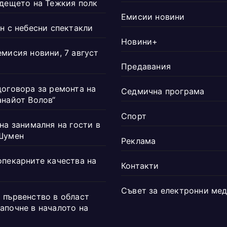
ъдещето на Тежкия полк
Емисии новини
н с небесни спектакли
Новини+
емисия новини, 7 август
Предавания
договора за ремонта на
Седмична програма
анайот Волов“
Спорт
на занималня на гости в
Шумен
Реклама
опекарните качества на
Контакти
Съвет за електронни ме
 първенство в област
апочне в началото на