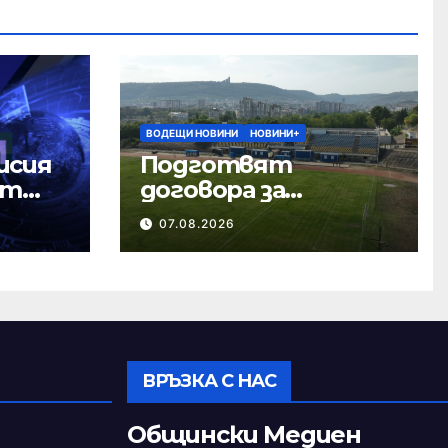
ВОДЕЩИ НОВИНИ
НОВИНИ+
исия
Подготвят
ст
договора за
ремонта на
07.08.2026
стадион „Панайот
Волов“
ВРЪЗКА С НАС
Общински Медиен