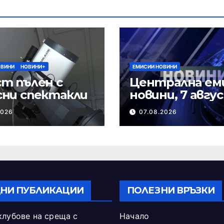
ОВИНИ
НОВИНИ+
ЕМИСИИ НОВИНИ
т пълен с
Централна ем
сни спектакли
новини, 7 авгу
2026 г.
2026
07.08.2026
НИ ПУБЛИКАЦИИ
ПОЛЕЗНИ ВРЪЗКИ
клубове на среща с
Начало