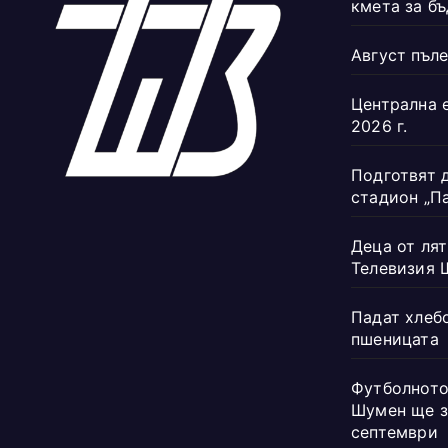
кмета за б
Август пъле
Централна 
2026 г.
Подготвят 
стадион „П
Деца от лят
Телевизия 
Падат хлеб
пшеницата
Футболното
Шумен ще з
септември