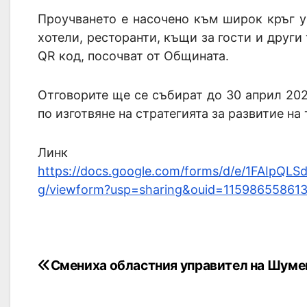
Проучването е насочено към широк кръг 
хотели, ресторанти, къщи за гости и други
QR код, посочват от Общината.
Отговорите ще се събират до 30 април 202
по изготвяне на стратегията за развитие на
Линк къ
https://docs.google.com/forms/d/e/1FAI
g/viewform?usp=sharing&ouid=11598655861
Смениха областния управител на Шуме