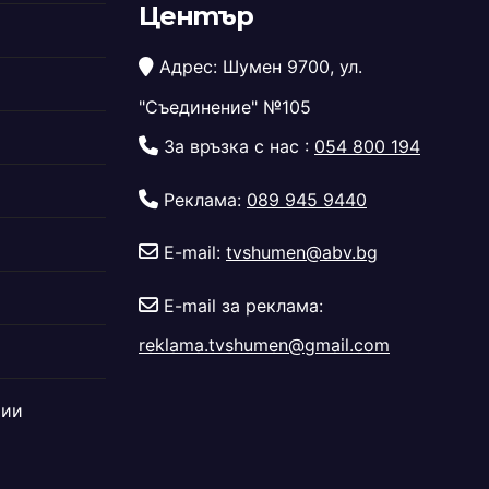
Център
Адрес: Шумен 9700, ул.
"Съединение" №105
За връзка с нас :
054 800 194
Реклама:
089 945 9440
E-mail:
tvshumen@abv.bg
E-mail за реклама:
reklama.tvshumen@gmail.com
дии