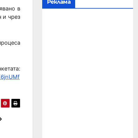
Реклама
явано в
 и чрез
процеса
а:
K6jnUMf