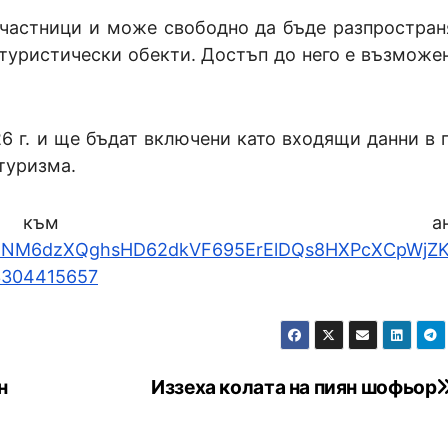
участници и може свободно да бъде разпростран
 туристически обекти. Достъп до него е възможен
6 г. и ще бъдат включени като входящи данни в 
 туризма.
м анкетат
pQLSdNM6dzXQghsHD62dkVF695ErElDQs8HXPcXCpWjZ
3304415657
н
Иззеха колата на пиян шофьор