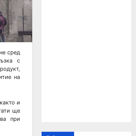
не сред
ъзка с
родукт,
итие на
както и
тати ще
ова при