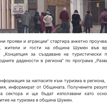
ни прояви и атракции“ стартира анкетно проучва
ор, жители и гости на община Шумен във вр
т „Концепция за създаване на туристически п
одните дадености в региона“ по програма „Разв
информация за нагласите към туризма в региона, 
ния, информират от Общината. Получените резул
на сектора и ще бъдат използвани като осн
витие на туризма в община Шумен.