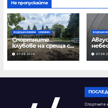
Не пропускайте
ВОДЕЩИ НОВИНИ
НОВИНИ+
ВОДЕЩИ Н
Спортните
Авгус
клубове на среща с
небе
кмета за
07.08.2026
07.08.
бъдещето на
Тежкия полк
ПОСЛЕД
Спортните 