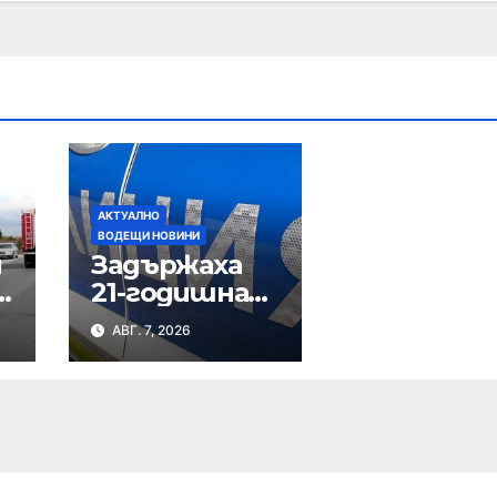
АКТУАЛНО
ВОДЕЩИ НОВИНИ
и
Задържаха
21-годишна
шуменка за
АВГ. 7, 2026
наркотици