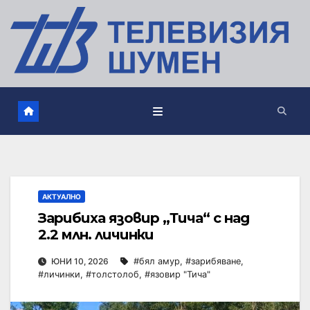
АКТУАЛНО
Зарибиха язовир „Тича“ с над
2.2 млн. личинки
ЮНИ 10, 2026
#бял амур
,
#зарибяване
,
#личинки
,
#толстолоб
,
#язовир "Тича"