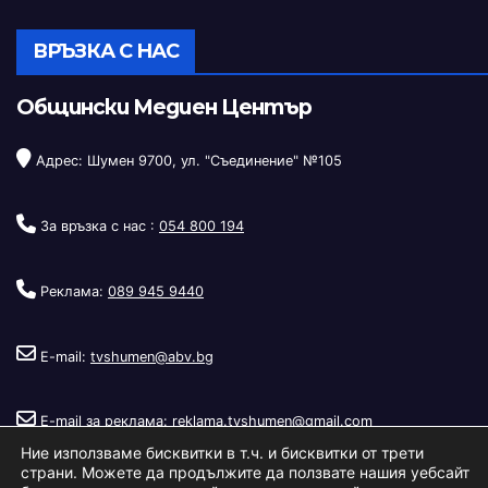
ВРЪЗКА С НАС
Общински Медиен Център
Адрес: Шумен 9700, ул. "Съединение" №105
За връзка с нас :
054 800 194
Реклама:
089 945 9440
E-mail:
tvshumen@abv.bg
E-mail за реклама:
reklama.tvshumen@gmail.com
Ние използваме бисквитки в т.ч. и бисквитки от трети
страни. Можете да продължите да ползвате нашия уебсайт