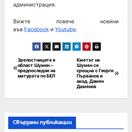
администрация.
Вижте повече новини
във
Facebook
и
Youtube
.
Зрелостниците в
Кметът на
област Шумен –
Шумен се
предпоследни на
срещна с Георги
матурата по БЕЛ
Първанов и
акад. Дамян
Дамянов
Свързани публикации