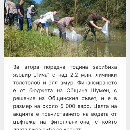
За втора поредна година зарибиха
язовир „Тича“ с над 2.2 млн. личинки
толстолоб и бял амур. Финансирането
е от бюджета на Община Шумен, с
решение на Общинския съвет, и е в
размер на около 5 000 евро. Целта на
акцията е пречистването на водата от
цъфтежа на фитопланктона, с който
двата вида риба се хранят.