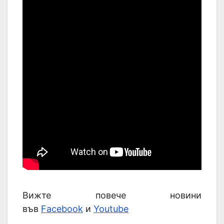
Вижте повече новини
във
Facebook
и
Youtube