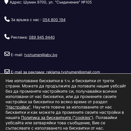
Адрес: Шумен 9700, ул. "Съединение" №105
За връзка с нас :
054 800 194
Реклама:
089 945 9440
E-mail:
tvshumen@abv.bg
E-mail за реклама:
reklama.tvshumen@gmail.com
Ние използваме бисквитки в т.ч. и бисквитки от трети
страни. Можете да продължите да ползвате нашия уебсайт
без да променяте настройките си, получавайки всички
използвани от нас бисквитки, или да промените своите
настройки за бисквитки по всяко време от раздел
"Настройки"
. Научете повече за използваните от нас
Copyright © 2026
Телевизия Шумен
.
|
Изработка:
S.I.T Solutions
бисквитки и как можете да промените своите настройки в
нашата
Политика за бисквитките ("cookies")
. Ползвайки
Ltd.
уебсайта или затваряйки това съобщение, Вие се
съгласявате с използването на бисквитки от нас.
За нас
Реклама
Условия за ползване