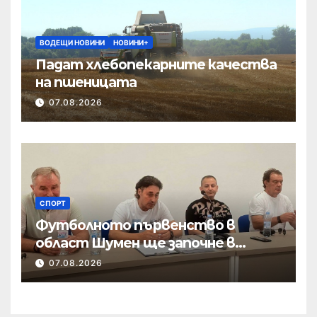
ВОДЕЩИ НОВИНИ
НОВИНИ+
Падат хлебопекарните качества
на пшеницата
07.08.2026
СПОРТ
Футболното първенство в
област Шумен ще започне в
началото на септември
07.08.2026