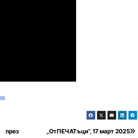
be
.
 през
„ОтПЕЧАТъци“, 17 март 2025