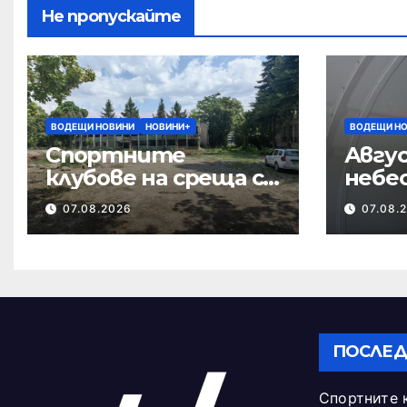
Не пропускайте
ВОДЕЩИ НОВИНИ
НОВИНИ+
ВОДЕЩИ Н
Спортните
Авгус
клубове на среща с
небе
кмета за
07.08.2026
07.08.
бъдещето на
Тежкия полк
ПОСЛЕД
Спортните 