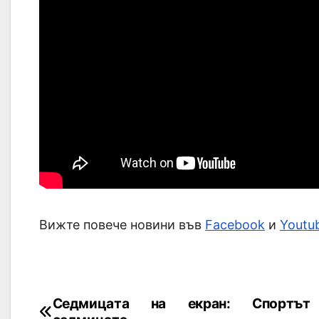
Вижте повече новини във
Facebook
и
Youtu
Седмицата на екран: Спортът