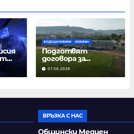
ВОДЕЩИ НОВИНИ
НОВИНИ+
исия
Подготвят
ст
договора за
ремонта на
07.08.2026
стадион „Панайот
Волов“
ВРЪЗКА С НАС
Общински Медиен