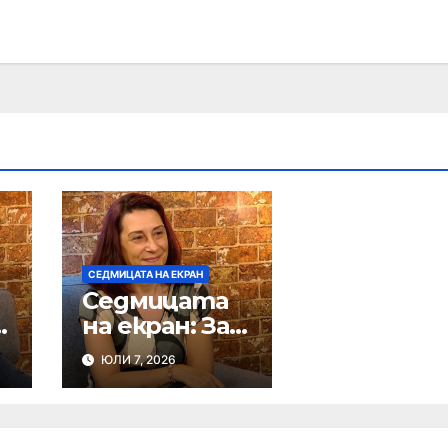
СЕДМИЦАТА НА ЕКРАН
Седмицата
на екран: За
и
успехите на
ЮЛИ 7, 2026
ДТА
а
„Веселяче“