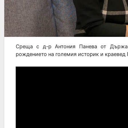
Среща с д-р Антония Панева от Държа
рождението на големия историк и краевед