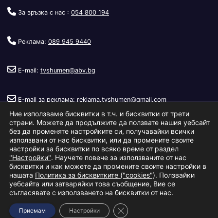
За връзка с нас :
054 800 194
Реклама:
089 945 9440
E-mail:
tvshumen@abv.bg
E-mail за реклама:
reklama.tvshumen@gmail.com
Ние използваме бисквитки в т.ч. и бисквитки от трети
страни. Можете да продължите да ползвате нашия уебсайт
без да променяте настройките си, получавайки всички
използвани от нас бисквитки, или да промените своите
настройки за бисквитки по всяко време от раздел
"Настройки"
. Научете повече за използваните от нас
Copyright © 2026
Телевизия Шумен
.
|
Изработка:
S.I.T Solutions
бисквитки и как можете да промените своите настройки в
нашата
Политика за бисквитките ("cookies")
. Ползвайки
Ltd.
уебсайта или затваряйки това съобщение, Вие се
съгласявате с използването на бисквитки от нас.
За нас
Реклама
Условия за ползване
Политика за бисквитки
Close GDPR Cookie Banner
Приемам
Настройки