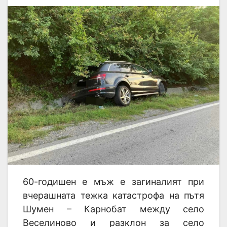
60-годишен е мъж е загиналият при
вчерашната тежка катастрофа на пътя
Шумен – Карнобат между село
Веселиново и разклон за село