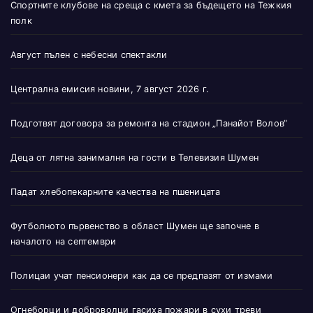
Спортните клубове на среща с кмета за бъдещето на Тежкия
полк
Август пълен с небесни спектакли
Централна емисия новини, 7 август 2026 г.
Подготвят договора за ремонта на стадион „Панайот Волов“
Деца от лятна занималня на гости в Телевизия Шумен
Падат хлебопекарните качества на пшеницата
Футболното първенство в област Шумен ще започне в
началото на септември
Полицаи учат пенсионери как да се предпазят от измами
Огнеборци и доброволци гасиха пожари в сухи треви