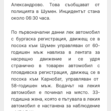
Александрово. Това съобщават от
полицията в Шумен. Инцидентът стана
около 06:30 часа.
По първоначални данни лек автомобил
с бургаска регистрация, движещ се в
посока към Шумен управляван от 60-
годишен мъж навлиза в лентата за
насрещно движение и се удря
странично в товарен автомобил с
пловдивска регистрация, движещ се в
посока към Карнобат, управляван от
58-годишен мъж. Водачът на лекия
автомобил е починал на място. 33-
годишна жена, която е пътувала в лекия
автомобил е настанена за наблюдение