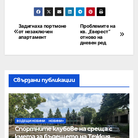
Задигнаха портмоне
Проблемите на
от незаключен
кв. „Еверест“
апартамент
отново на
дневен ред
Свързани публикации
ВОДЕЩИ НОВИНИ
НОВИНИ+
Спортните клубове на среща с
кмета за бъдещето на Тежкия