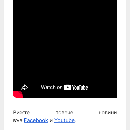
Вижте повече новини
във
Facebook
и
Youtube
.