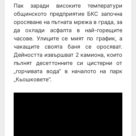
Пак заради високите температури
общинското предприятие БКС започна
оросяване на пътната мрежа в града, за
да охлади асфалта в най-горещите
часове. Улиците се мият по график, а
чакащите своята баня се оросяват.
Дейността извършват 2 камиона, които
пълнят десеттонните си цистерни от
„горчивата вода“ в началото на парк
„Кьошковете“.