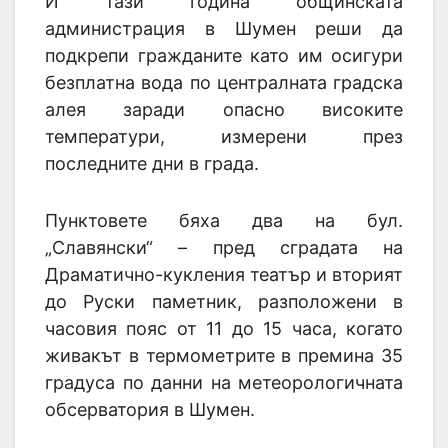
И тази година общинската
администрация в Шумен реши да
подкрепи гражданите като им осигури
безплатна вода по централната градска
алея заради опасно високите
температури, измерени през
последните дни в града.
Пунктовете бяха два на бул.
„Славянски“ – пред сградата на
Драматично-кукления театър и вторият
до Руски паметник, разположени в
часовия пояс от 11 до 15 часа, когато
живакът в термометрите в премина 35
градуса по данни на метеорологичната
обсерватория в Шумен.