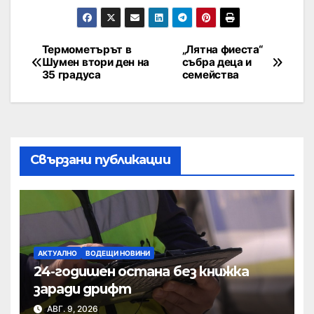
Термометърът в
„Лятна фиеста“
Шумен втори ден на
събра деца и
35 градуса
семейства
Свързани публикации
АКТУАЛНО
ВОДЕЩИ НОВИНИ
24-годишен остана без книжка
заради дрифт
АВГ. 9, 2026