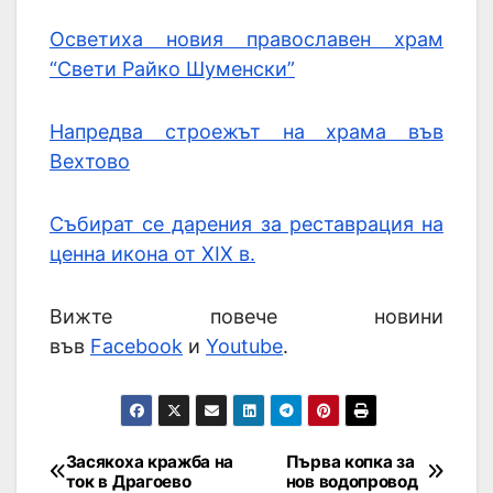
Осветиха новия православен храм
“Свети Райко Шуменски”
Напредва строежът на храма във
Вехтово
Събират се дарения за реставрация на
ценна икона от XIX в.
Вижте повече новини
във
Facebook
и
Youtube
.
Засякоха кражба на
Първа копка за
ток в Драгоево
нов водопровод