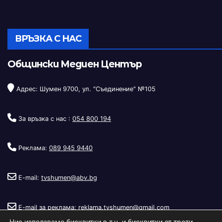
ВРЪЗКА С НАС
Общински Медиен Център
Адрес: Шумен 9700, ул. "Съединение" №105
За връзка с нас :
054 800 194
Реклама:
089 945 9440
E-mail:
tvshumen@abv.bg
E-mail за реклама:
reklama.tvshumen@gmail.com
Ние използваме бисквитки в т.ч. и бисквитки от трети