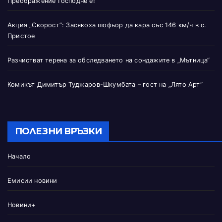
Преображение Господне е!
Акция „Скорост“: Засякоха шофьор да кара със 146 км/ч в с.
Пристое
Разчистват терена за обследването на сондажите в „Мътница“
Комикът Димитър Туджаров-Шкумбата – гост на „Лято Арт“
ПОЛЕЗНИ ВРЪЗКИ
Начало
Емисии новини
Новини+