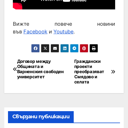
Вижте повече новини
във
Facebook
и
Youtube
.
Договор между
Граждански
Общината и
проекти
Варненския свободен
преобразяват
университет
Смядово и
селата
Свързани публикации