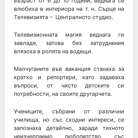
възраст от 6 до 10 години, веднага се
влюбиха в интериора на т. н. Сърце на
Телевизията – Централното студио.
Телевизионната магия веднага ги
завладя, затова без затруднения
влязоха в ролята на водещи.
Малчуганите във ваканция станаха за
кратко и репортери, като задаваха
въпроси, от чисто детските си
потребности, на своите другарчета.
Учениците, събрани от различни
училища, но със сходни интереси, се
запознаха детайлно, заради тяхното
неизчерпаемо любопитство, със