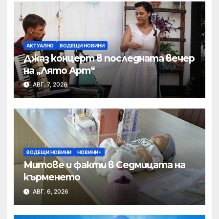
АКТУАЛНО
ВОДЕЩИ НОВИНИ
Джаз концерт в последната вечер
на „Лято Арт“
АВГ. 7, 2026
ВОДЕЩИ НОВИНИ
НОВИНИ+
Митове и факти в Седмицата на
кърменето
АВГ. 6, 2026