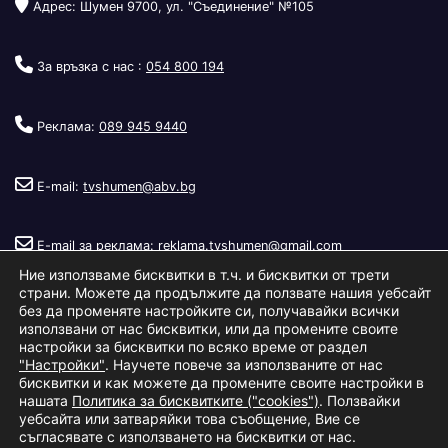
Адрес: Шумен 9700, ул. "Съединение" №105
За връзка с нас :
054 800 194
Реклама:
089 945 9440
E-mail:
tvshumen@abv.bg
E-mail за реклама:
reklama.tvshumen@gmail.com
Ние използваме бисквитки в т.ч. и бисквитки от трети
страни. Можете да продължите да ползвате нашия уебсайт
без да променяте настройките си, получавайки всички
използвани от нас бисквитки, или да промените своите
настройки за бисквитки по всяко време от раздел
"Настройки"
. Научете повече за използваните от нас
Copyright © 2026
Телевизия Шумен
.
|
Изработка:
S.I.T Solutions
бисквитки и как можете да промените своите настройки в
нашата
Политика за бисквитките ("cookies")
. Ползвайки
Ltd.
уебсайта или затваряйки това съобщение, Вие се
съгласявате с използването на бисквитки от нас.
За нас
Реклама
Условия за ползване