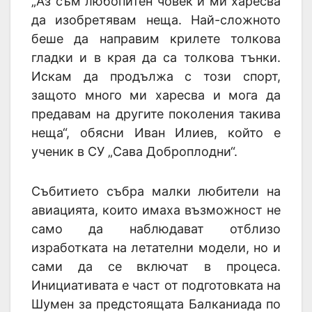
„Аз съм любопитен човек и ми харесва
да изобретявам неща. Най-сложното
беше да направим крилете толкова
гладки и в края да са толкова тънки.
Искам да продължа с този спорт,
защото много ми харесва и мога да
предавам на другите поколения такива
неща“, обясни Иван Илиев, който е
ученик в СУ „Сава Доброплодни“.
Събитието събра малки любители на
авиацията, които имаха възможност не
само да наблюдават отблизо
изработката на летателни модели, но и
сами да се включат в процеса.
Инициативата е част от подготовката на
Шумен за предстоящата Балканиада по