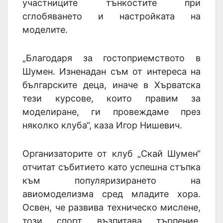
участниците тънкостите при
сглобяването и настройката на
моделите.
„Благодаря за гостоприемството в
Шумен. Изненадан съм от интереса на
българските деца, иначе в Хърватска
тези курсове, които правим за
моделиране, ги провеждаме през
няколко клуба“, каза Игор Нишевич.
Организаторите от клуб „Скай Шумен“
отчитат събитието като успешна стъпка
към популяризирането на
авиомоделизма сред младите хора.
Освен, че развива техническо мислене,
този спорт възпитава търпение,