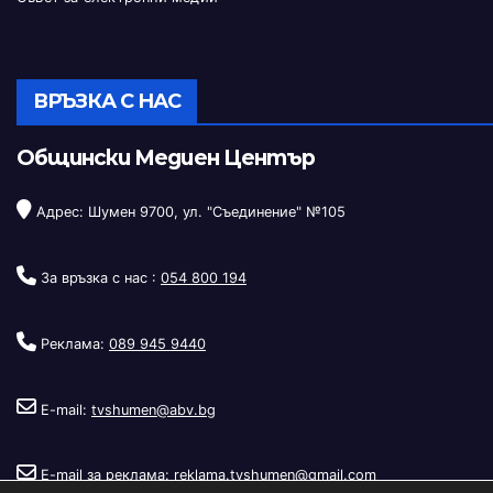
ВРЪЗКА С НАС
Общински Медиен Център
Адрес: Шумен 9700, ул. "Съединение" №105
За връзка с нас :
054 800 194
Реклама:
089 945 9440
E-mail:
tvshumen@abv.bg
E-mail за реклама:
reklama.tvshumen@gmail.com