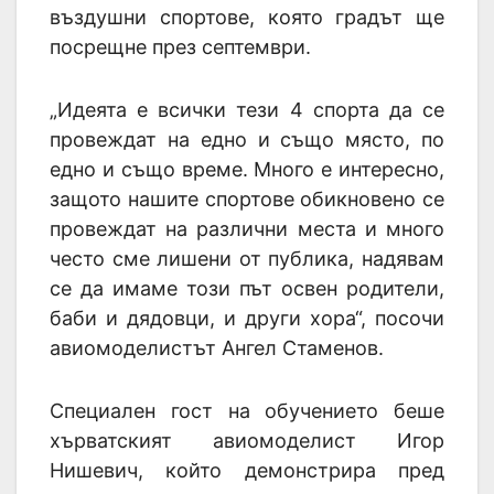
въздушни спортове, която градът ще
посрещне през септември.
„Идеята е всички тези 4 спорта да се
провеждат на едно и също място, по
едно и също време. Много е интересно,
защото нашите спортове обикновено се
провеждат на различни места и много
често сме лишени от публика, надявам
се да имаме този път освен родители,
баби и дядовци, и други хора“, посочи
авиомоделистът Ангел Стаменов.
Специален гост на обучението беше
хърватският авиомоделист Игор
Нишевич, който демонстрира пред