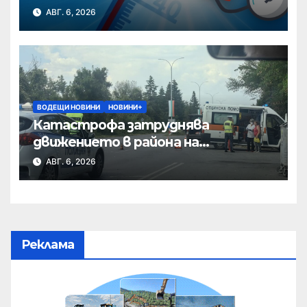
АВГ. 6, 2026
ВОДЕЩИ НОВИНИ
НОВИНИ+
Катастрофа затруднява
движението в района на
Хиподрума
АВГ. 6, 2026
Реклама