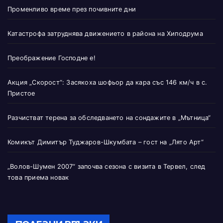
Променливо време през почивните дни
Катастрофа затруднява движението в района на Хиподрума
Преображение Господне е!
Акция „Скорост“: Засякоха шофьор да кара със 146 км/ч в с.
Пристое
Разчистват терена за обследването на сондажите в „Мътница“
Комикът Димитър Туджаров-Шкумбата – гост на „Лято Арт“
„Волов-Шумен 2007“ започва сезона с визита в Тервел, след
това приема новак