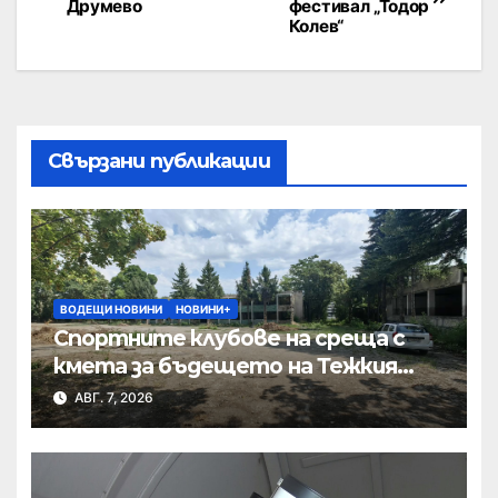
Друмево
фестивал „Тодор
Колев“
Свързани публикации
ВОДЕЩИ НОВИНИ
НОВИНИ+
Спортните клубове на среща с
кмета за бъдещето на Тежкия
полк
АВГ. 7, 2026