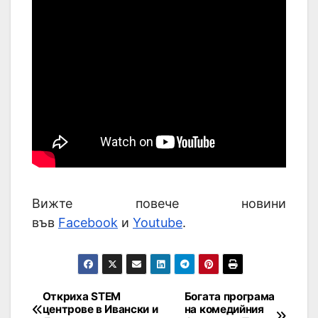
Вижте повече новини
във
Facebook
и
Youtube
.
Откриха STEM
Богата програма
центрове в Ивански и
на комедийния