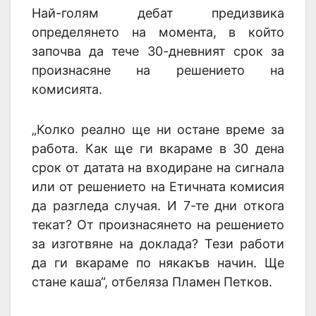
Най-голям дебат предизвика
определянето на момента, в който
започва да тече 30-дневният срок за
произнасяне на решението на
комисията.
„Колко реално ще ни остане време за
работа. Как ще ги вкараме в 30 дена
срок от датата на входиране на сигнала
или от решението на Етичната комисия
да разгледа случая. И 7-те дни откога
текат? От произнасянето на решението
за изготвяне на доклада? Тези работи
да ги вкараме по някакъв начин. Ще
стане каша“, отбеляза Пламен Петков.