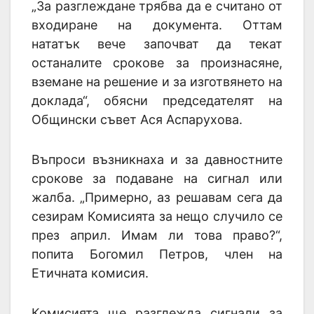
„За разглеждане трябва да е считано от
входиране на документа. Оттам
нататък вече започват да текат
останалите срокове за произнасяне,
вземане на решение и за изготвянето на
доклада“, обясни председателят на
Общински съвет Ася Аспарухова.
Въпроси възникнаха и за давностните
срокове за подаване на сигнал или
жалба. „Примерно, аз решавам сега да
сезирам Комисията за нещо случило се
през април. Имам ли това право?“,
попита Богомил Петров, член на
Етичната комисия.
Комисията ще разглежда сигнали за