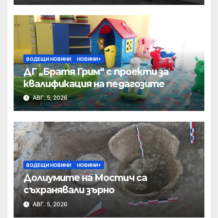
ВОДЕЩИ НОВИНИ
НОВИНИ+
ДГ „Братя Грим“ с проекти за
квалификация на педагозите
АВГ. 5, 2026
ВОДЕЩИ НОВИНИ
НОВИНИ+
Долиумите на Мостич са
съхранявали зърно
АВГ. 5, 2026