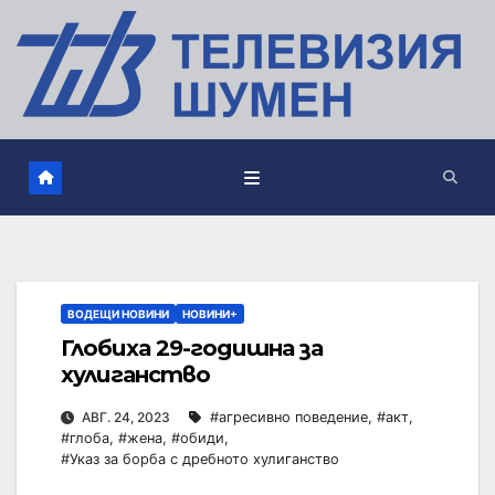
ВОДЕЩИ НОВИНИ
НОВИНИ+
Глобиха 29-годишна за
хулиганство
АВГ. 24, 2023
#агресивно поведение
,
#акт
,
#глоба
,
#жена
,
#обиди
,
#Указ за борба с дребното хулиганство