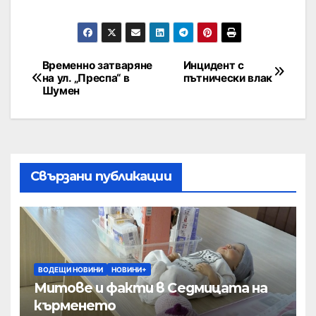
Временно затваряне
Инцидент с
на ул. „Преспа“ в
пътнически влак
Шумен
Свързани публикации
ВОДЕЩИ НОВИНИ
НОВИНИ+
Митове и факти в Седмицата на
кърменето