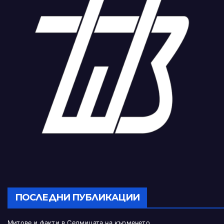
ПОСЛЕДНИ ПУБЛИКАЦИИ
Митове и факти в Седмицата на кърменето