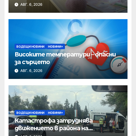
АВГ. 6, 2026
ВОДЕЩИ НОВИНИ
НОВИНИ+
Високите температури – опасни
за сърцето
АВГ. 6, 2026
ВОДЕЩИ НОВИНИ
НОВИНИ+
Катастрофа затруднява
движението в района на
Хиподрума