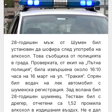
28-годишен мъж от Шумен бил
установен да шофира след употреба на
алкохол. Това съобщиха от полицията
в града. Проверката, от екип на „Пътна
полиция“, била извършена около 16:10
часа на 16 март на ул. “Тракия“. Спрян
бил водач на лек автомобил с
шуменска регистрация. Зад волана бил
28-годишен шуменец. Тестван бил с
дрегер, отчетени са 1,52 промила
алкохол в издишания въздух. Не е дал