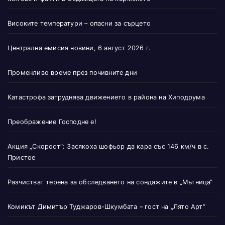
Високите температури – опасни за сърцето
Централна емисия новини, 6 август 2026 г.
Променливо време през почивните дни
Катастрофа затруднява движението в района на Хиподрума
Преображение Господне е!
Акция „Скорост“: Засякоха шофьор да кара със 146 км/ч в с.
Пристое
Разчистват терена за обследването на сондажите в „Мътница“
Комикът Димитър Туджаров-Шкумбата – гост на „Лято Арт“