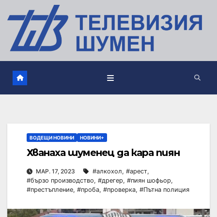
ВОДЕЩИ НОВИНИ
НОВИНИ+
Хванаха шуменец да кара пиян
МАР. 17, 2023
#алкохол
,
#арест
,
#бързо производство
,
#дрегер
,
#пиян шофьор
,
#престъпление
,
#проба
,
#проверка
,
#Пътна полиция