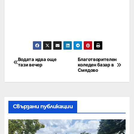
Водата идва още
Благотворителен
тази вечер
коледен базар в
Смядово
Свързани публикации