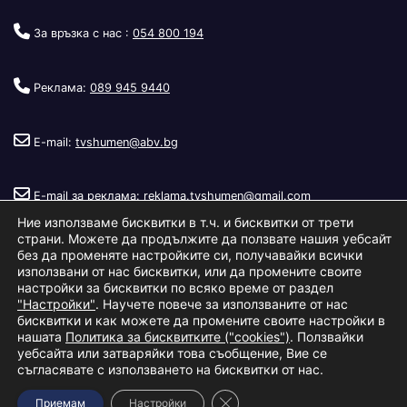
За връзка с нас :
054 800 194
Реклама:
089 945 9440
E-mail:
tvshumen@abv.bg
E-mail за реклама:
reklama.tvshumen@gmail.com
Ние използваме бисквитки в т.ч. и бисквитки от трети
страни. Можете да продължите да ползвате нашия уебсайт
без да променяте настройките си, получавайки всички
използвани от нас бисквитки, или да промените своите
настройки за бисквитки по всяко време от раздел
"Настройки"
. Научете повече за използваните от нас
Copyright © 2026
Телевизия Шумен
.
|
Изработка:
S.I.T Solutions
бисквитки и как можете да промените своите настройки в
нашата
Политика за бисквитките ("cookies")
. Ползвайки
Ltd.
уебсайта или затваряйки това съобщение, Вие се
съгласявате с използването на бисквитки от нас.
За нас
Реклама
Условия за ползване
Политика за бисквитки
Close GDPR Cookie Banner
Приемам
Настройки