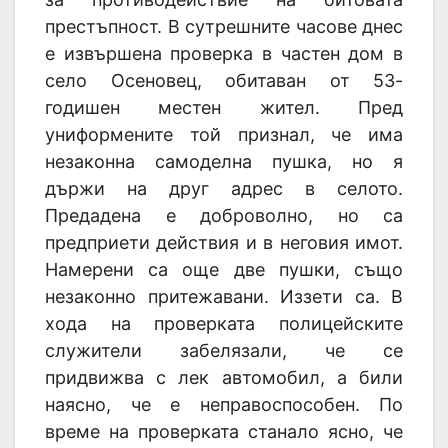
престъпност. В сутрешните часове днес
е извършена проверка в частен дом в
село Осеновец, обитаван от 53-
годишен местен жител. Пред
униформените той признал, че има
незаконна самоделна пушка, но я
държи на друг адрес в селото.
Предадена е доброволно, но са
предприети действия и в неговия имот.
Намерени са още две пушки, също
незаконно притежавани. Иззети са. В
хода на проверката полицейските
служители забелязали, че се
придвижва с лек автомобил, а били
наясно, че е неправоспособен. По
време на проверката станало ясно, че