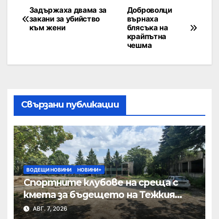
Задържаха двама за
Доброволци
закани за убийство
върнаха
към жени
блясъка на
крайпътна
чешма
Свързани публикации
ВОДЕЩИ НОВИНИ
НОВИНИ+
Спортните клубове на среща с
кмета за бъдещето на Тежкия
полк
АВГ. 7, 2026