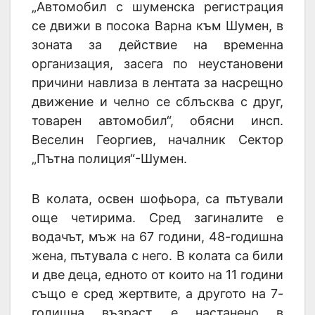
„Автомобил с шуменска регистрация
се движи в посока Варна към Шумен, в
зоната за действие на временна
организация, засега по неустановени
причини навлиза в лентата за насрещно
движение и челно се сблъсква с друг,
товарен автомобил“, обясни инсп.
Веселин Георгиев, началник Сектор
„Пътна полиция“-Шумен.
В колата, освен шофьора, са пътували
още четирима. Сред загиналите е
водачът, мъж на 67 години, 48-годишна
жена, пътувала с него. В колата са били
и две деца, едното от които на 11 години
също е сред жертвите, а другото на 7-
годишна възраст е настанено в