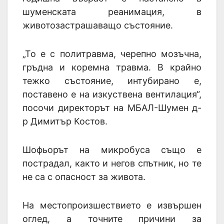
шуменската реанимация, в
животозастрашаващо състояние.
„То е с политравма, черепно мозъчна,
гръдна и коремна травма. В крайно
тежко състояние, интубирано е,
поставено е на изкуствена вентилация“,
посочи директорът на МБАЛ-Шумен д-
р Димитър Костов.
Шофьорът на микробуса също е
пострадал, както и негов спътник, но те
не са с опасност за живота.
На местопроизшествието е извършен
оглед, а точните причини за