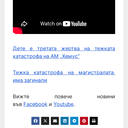
Дете е третата жертва на тежката
катастрофа на АМ „Хемус“
Тежка катастрофа на магистралата,
има загинали
Вижте повече новини
във
Facebook
и
Youtube
.