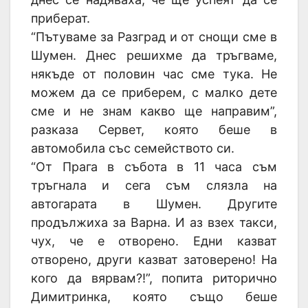
приберат.
“Пътуваме за Разград и от снощи сме в
Шумен. Днес решихме да тръгваме,
някъде от половин час сме тука. Не
можем да се приберем, с малко дете
сме и не знам какво ще направим”,
разказа Сервет, която беше в
автомобила със семейството си.
“От Прага в събота в 11 часа съм
тръгнала и сега съм слязла на
автогарата в Шумен. Другите
продължиха за Варна. И аз взех такси,
чух, че е отворено. Едни казват
отворено, други казват затоверено! На
кого да вярвам?!”, попита риторично
Димитринка, която също беше