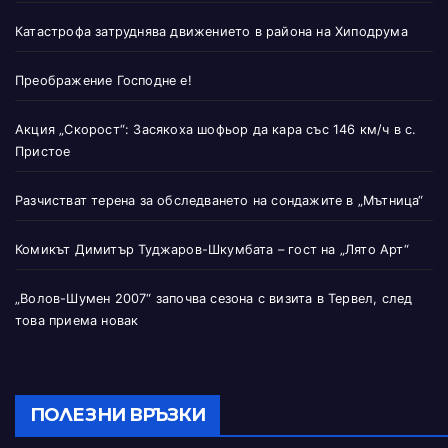
Катастрофа затруднява движението в района на Хиподрума
Преображение Господне е!
Акция „Скорост“: Засякоха шофьор да кара със 146 км/ч в с.
Пристое
Разчистват терена за обследването на сондажите в „Мътница“
Комикът Димитър Туджаров-Шкумбата – гост на „Лято Арт“
„Волов-Шумен 2007“ започва сезона с визита в Тервел, след
това приема новак
ПОЛЕЗНИ ВРЪЗКИ