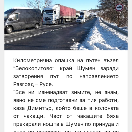
Километрична опашка на пътен възел
“Белокопитово” край Шумен заради
затворения път по направлението
Разград – Русе.
“Все ни изненадват зимите, не знам,
явно не сме подготвени за тия работи,
каза Димитър, който беше в колоната
от чакащи. Част от чакащите бяха
прекарали нощта в Шумен по принуда и
днес се надяваха, че ще успеят да се