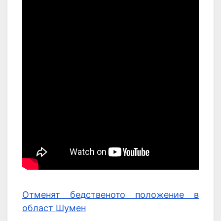
Отменят бедственото положение в
област Шумен