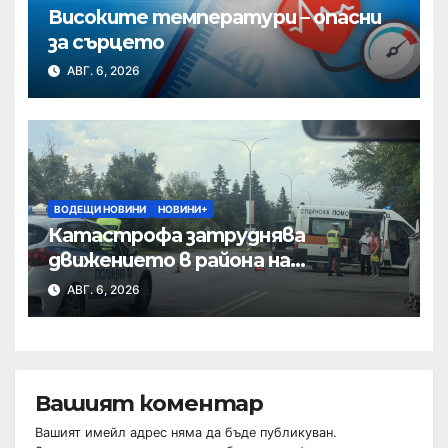
Високите температури – опасни
за сърцето
АВГ. 6, 2026
ВОДЕЩИ НОВИНИ
НОВИНИ+
Катастрофа затруднява
движението в района на
Хиподрума
АВГ. 6, 2026
Вашият коментар
Вашият имейл адрес няма да бъде публикуван.