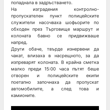
попаднала в задръстването.
На изградения контролно-
пропускателен пункт полицейските
служители насочваха шофьорите по
обходен през Търговище маршрут и
колоната бавно се придвижваше
напред.
Други обаче, твърде изнервени да
чакат, влизаха в насрещното, за да
изпреварят колоната. В крайна сметка
малко преди 15:00 часа пътят беше
отворен и полицейските екипи
поетапно започнаха да пропускат
автомобилите, а след това и
камионите.