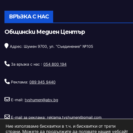
ВРЪЗКА С НАС
Общински Медиен Център
Адрес: Шумен 9700, ул. "Съединение" №105
За връзка с нас :
054 800 194
Реклама:
089 945 9440
E-mail:
tvshumen@abv.bg
E-mail за реклама:
reklama.tvshumen@gmail.com
Ние използваме бисквитки в т.ч. и бисквитки от трети
страни. Можете да продължите да ползвате нашия уебсайт