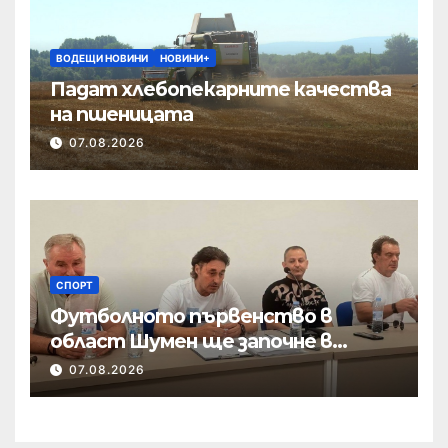
ВОДЕЩИ НОВИНИ
НОВИНИ+
Падат хлебопекарните качества
на пшеницата
07.08.2026
СПОРТ
Футболното първенство в
област Шумен ще започне в
началото на септември
07.08.2026