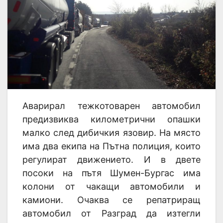
Аварирал тежкотоварен автомобил
предизвиква километрични опашки
малко след дибичкия язовир. На място
има два екипа на Пътна полиция, които
регулират движението. И в двете
посоки на пътя Шумен-Бургас има
колони от чакащи автомобили и
камиони. Очаква се репатриращ
автомобил от Разград да изтегли