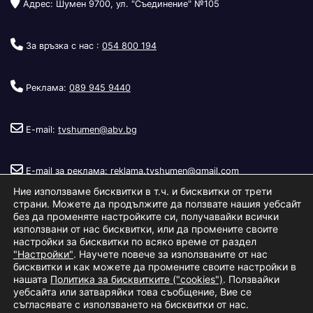
Адрес: Шумен 9700, ул. "Съединение" №105
За връзка с нас :
054 800 194
Реклама:
089 945 9440
E-mail:
tvshumen@abv.bg
E-mail за реклама:
reklama.tvshumen@gmail.com
Ние използваме бисквитки в т.ч. и бисквитки от трети
страни. Можете да продължите да ползвате нашия уебсайт
без да променяте настройките си, получавайки всички
използвани от нас бисквитки, или да промените своите
настройки за бисквитки по всяко време от раздел
"Настройки"
. Научете повече за използваните от нас
Copyright © 2026
Телевизия Шумен
.
|
Изработка:
S.I.T Solutions
бисквитки и как можете да промените своите настройки в
нашата
Политика за бисквитките ("cookies")
. Ползвайки
Ltd.
уебсайта или затваряйки това съобщение, Вие се
съгласявате с използването на бисквитки от нас.
За нас
Реклама
Условия за ползване