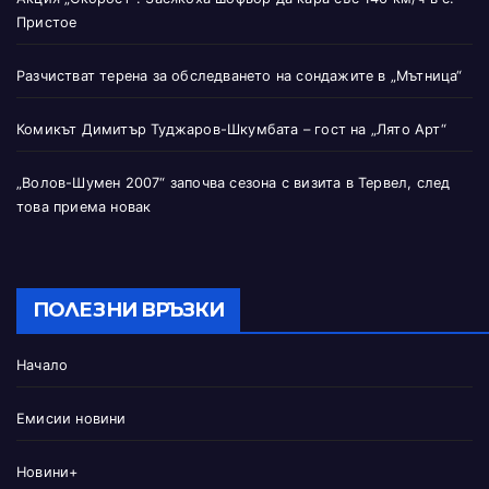
Пристое
Разчистват терена за обследването на сондажите в „Мътница“
Комикът Димитър Туджаров-Шкумбата – гост на „Лято Арт“
„Волов-Шумен 2007“ започва сезона с визита в Тервел, след
това приема новак
ПОЛЕЗНИ ВРЪЗКИ
Начало
Емисии новини
Новини+