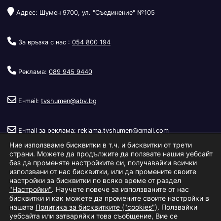
Адрес: Шумен 9700, ул. "Съединение" №105
За връзка с нас :
054 800 194
Реклама:
089 945 9440
E-mail:
tvshumen@abv.bg
E-mail за реклама:
reklama.tvshumen@gmail.com
Ние използваме бисквитки в т.ч. и бисквитки от трети
страни. Можете да продължите да ползвате нашия уебсайт
без да променяте настройките си, получавайки всички
използвани от нас бисквитки, или да промените своите
настройки за бисквитки по всяко време от раздел
"Настройки"
. Научете повече за използваните от нас
Copyright © 2026
Телевизия Шумен
.
|
Изработка:
S.I.T Solutions
бисквитки и как можете да промените своите настройки в
нашата
Политика за бисквитките ("cookies")
. Ползвайки
Ltd.
уебсайта или затваряйки това съобщение, Вие се