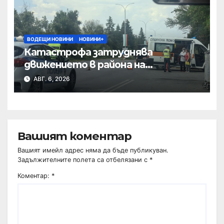
ВОДЕЩИ НОВИНИ
НОВИНИ+
Катастрофа затруднява
движението в района на
Хиподрума
АВГ. 6, 2026
Вашият коментар
Вашият имейл адрес няма да бъде публикуван.
Задължителните полета са отбелязани с
*
Коментар:
*