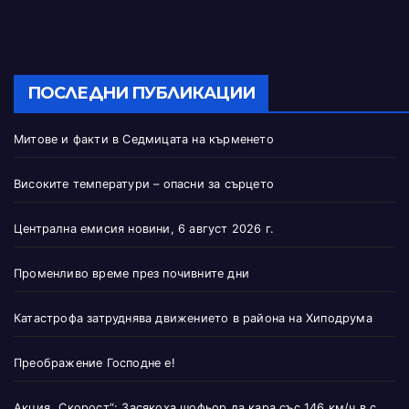
ПОСЛЕДНИ ПУБЛИКАЦИИ
Митове и факти в Седмицата на кърменето
Високите температури – опасни за сърцето
Централна емисия новини, 6 август 2026 г.
Променливо време през почивните дни
Катастрофа затруднява движението в района на Хиподрума
Преображение Господне е!
Акция „Скорост“: Засякоха шофьор да кара със 146 км/ч в с.