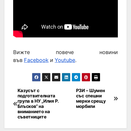
Вижте повече новини
във
Facebook
и
Youtube
.
Казусът с
РЗИ – Шумен
подготвителната
със спешни
група в НУ „Илия Р.
мерки срещу
Блъсков“ на
морбили
вниманието на
съветниците