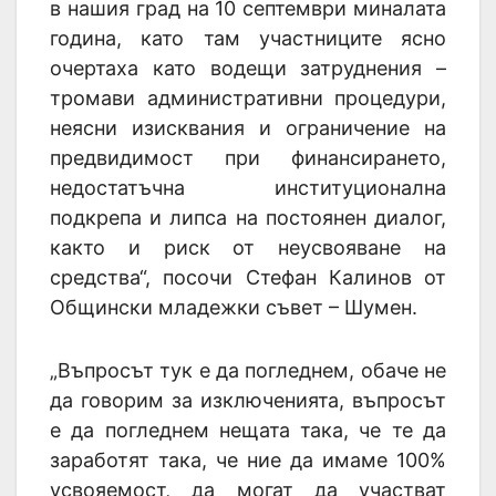
в нашия град на 10 септември миналата
година, като там участниците ясно
очертаха като водещи затруднения –
тромави административни процедури,
неясни изисквания и ограничение на
предвидимост при финансирането,
недостатъчна институционална
подкрепа и липса на постоянен диалог,
както и риск от неусвояване на
средства“, посочи Стефан Калинов от
Общински младежки съвет – Шумен.
„Въпросът тук е да погледнем, обаче не
да говорим за изключенията, въпросът
е да погледнем нещата така, че те да
заработят така, че ние да имаме 100%
усвояемост, да могат да участват