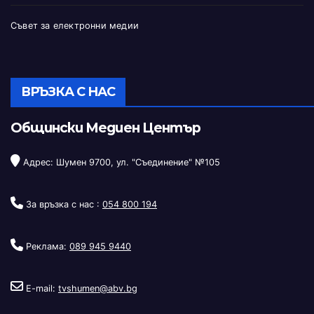
Съвет за електронни медии
ВРЪЗКА С НАС
Общински Медиен Център
Адрес: Шумен 9700, ул. "Съединение" №105
За връзка с нас :
054 800 194
Реклама:
089 945 9440
E-mail:
tvshumen@abv.bg