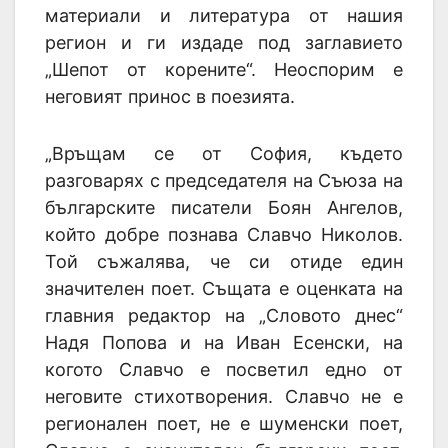
материали и литература от нашия
регион и ги издаде под заглавието
„Шепот от корените“. Неоспорим е
неговият принос в поезията.
„Връщам се от София, където
разговарях с председателя на Съюза на
българските писатели Боян Ангелов,
който добре познава Славчо Николов.
Той съжалява, че си отиде един
значителен поет. Същата е оценката на
главния редактор на „Словото днес“
Надя Попова и на Иван Есенски, на
когото Славчо е посветил едно от
неговите стихотворения. Славчо не е
регионален поет, не е шуменски поет,