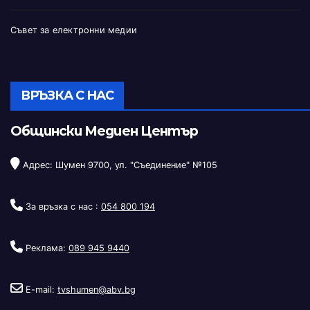
Съвет за електронни медии
ВРЪЗКА С НАС
Общински Медиен Център
Адрес: Шумен 9700, ул. "Съединение" №105
За връзка с нас :
054 800 194
Реклама:
089 945 9440
E-mail:
tvshumen@abv.bg