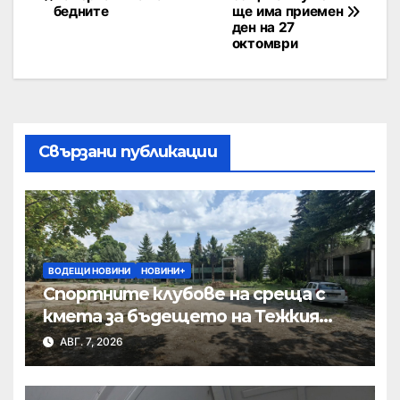
бедните
ще има приемен
ден на 27
октомври
Свързани публикации
ВОДЕЩИ НОВИНИ
НОВИНИ+
Спортните клубове на среща с
кмета за бъдещето на Тежкия
полк
АВГ. 7, 2026