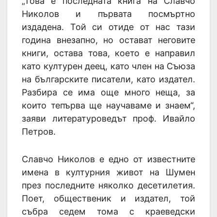
„Това е последната книга на Славчо
Николов и първата посмъртно
издадена. Той си отиде от нас тази
година внезапно, но остават неговите
книги, остава това, което е направил
като културен деец, като член на Съюза
на българските писатели, като издател.
Разбира се има още много неща, за
които тепърва ще научаваме и знаем“,
заяви литературоведът проф. Ивайло
Петров.
Славчо Николов е едно от известните
имена в културния живот на Шумен
през последните няколко десетилетия.
Поет, общественик и издател, той
събра седем тома с краеведски