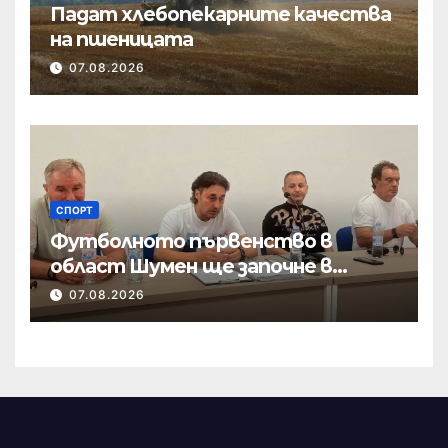
Падат хлебопекарните качества
на пшеницата
07.08.2026
СПОРТ
Футболното първенство в
област Шумен ще започне в
началото на септември
07.08.2026