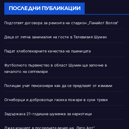
ПОСЛЕДНИ ПУБЛИКАЦИИ
Подготвят договора за ремонта на стадион „Панайот Волов“
Деца от лятна занималня на гости в Телевизия Шумен
Падат хлебопекарните качества на пшеницата
Футболното първенство в област Шумен ще започне в
началото на септември
Полицаи учат пенсионери как да се предпазят от измами
Огнеборци и доброволци гасиха пожари в сухи треви
Задържаха 21-годишна шуменка за наркотици
Джаз концерт в последната вечер на „Лято Арт“