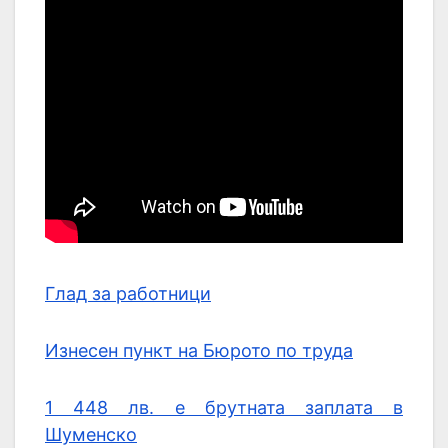
Глад за работници
Изнесен пункт на Бюрото по труда
1 448 лв. е брутната заплата в
Шуменско