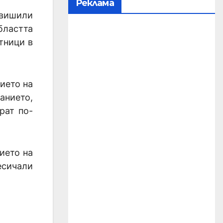
Реклама
евишили
бластта
стници в
ието на
анието,
рат по-
ието на
есичали