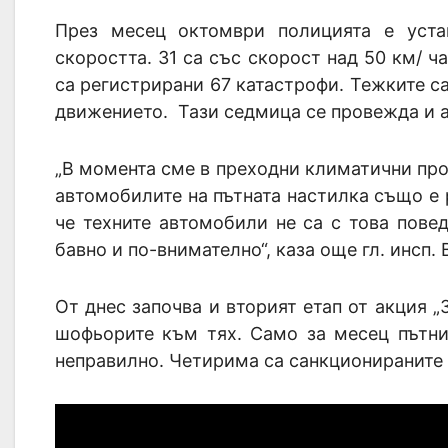
През месец октомври полицията е уст
скоростта. 31 са със скорост над 50 км/ 
са регистрирани 67 катастрофи. Тежките са 
движението. Тази седмица се провежда и 
„В момента сме в преходни климатични про
автомобилите на пътната настилка също е 
че техните автомобили не са с това пове
бавно и по-внимателно“, каза още гл. инсп.
От днес започва и вторият етап от акция 
шофьорите към тях. Само за месец пътни
неправилно. Четирима са санкционираните 