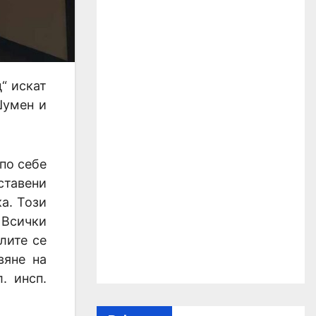
“ искат
Шумен и
по себе
ставени
а. Този
 Всички
лите се
вяне на
. инсп.