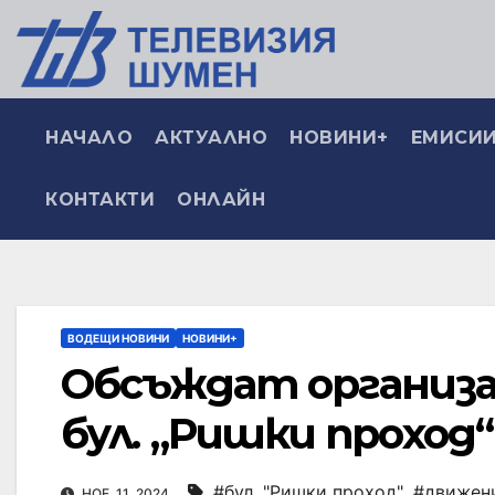
НАЧАЛО
АКТУАЛНО
НОВИНИ+
ЕМИСИИ
КОНТАКТИ
ОНЛАЙН
ВОДЕЩИ НОВИНИ
НОВИНИ+
Обсъждат организа
бул. „Ришки проход“
#бул. "Ришки проход"
,
#движен
НОЕ. 11, 2024