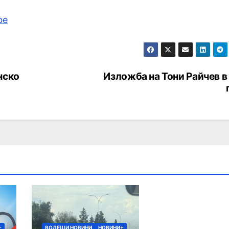
be
нско
Изложба на Тони Райчев в
+
ВОДЕЩИ НОВИНИ
НОВИНИ+