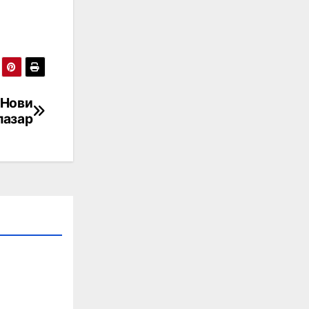
 Нови
пазар