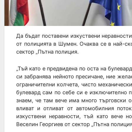
Да бъдат поставени изкуствени неравности
от полицията в Шумен. Очаква се в най-
сектор „Пътна полиция.
„Тъй като е предвидена по оста на булевар
си забранява нейното пресичане, ние жела
ограничителни колчета, чисто механически
булевард сам по себе си е изключително п
знаем, че там вече има много търговски 
вливат и отливат от автомобилния пото
изкуствени неравности, тъй като вече но
Веселин Георгиев от сектор „Пътна полиция