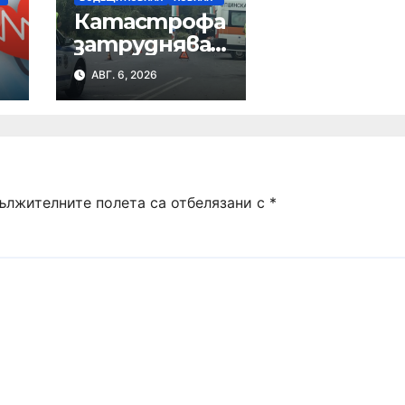
Катастрофа
р
затруднява
движението
АВГ. 6, 2026
в района на
Хиподрума
ължителните полета са отбелязани с
*