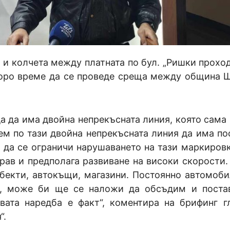
 и колчета между платната по бул. „Ришки проход
скоро време да се проведе среща между община 
да да има двойна непрекъсната линия, която сама 
ем по тази двойна непрекъсната линия да има по
 да се ограничи нарушаването на тази маркировк
рав и предполага развиване на високи скорости.
обекти, автокъщи, магазини. Постоянно автомоби
к, може би ще се наложи да обсъдим и поста
вата наредба е факт“, коментира на брифинг гл
“.