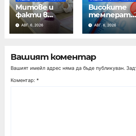
Митове и
Високите
факти в
температу
Седмицата
и – опасни за
АВГ. 6, 2026
АВГ. 6, 2026
на
сърцето
кърменето
Вашият коментар
Вашият имейл адрес няма да бъде публикуван.
Зад
Коментар:
*