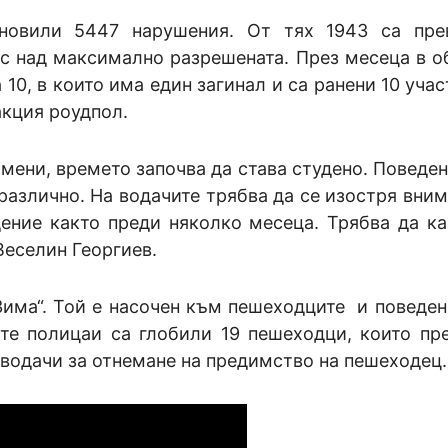
ановили 5447 нарушения. От тях 1943 са пр
час над максимално разрешената. През месеца в о
10, в които има един загинал и са ранени 10 уча
акция роудпол.
мени, времето започва да става студено. Поведен
различно. На водачите трябва да се изостря вним
дение както преди няколко месеца. Трябва да ка
 Веселин Георгиев.
„Зима“. Той е насочен към пешеходците и поведен
те полицаи са глобили 19 пешеходци, които пр
водачи за отнемане на предимство на пешеходец.