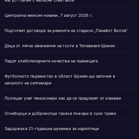
Август пълен с небесни спектакли
Централна емисия новини, 7 август 2026 г.
Подготвят договора за ремонта на стадион „Панайот Волов“
Деца от лятна занималня на гости в Телевизия Шумен
Падат хлебопекарните качества на пшеницата
Футболното първенство в област Шумен ще започне в
началото на септември
Полицаи учат пенсионери как да се предпазят от измами
Огнеборци и доброволци гасиха пожари в сухи треви
Задържаха 21-годишна шуменка за наркотици