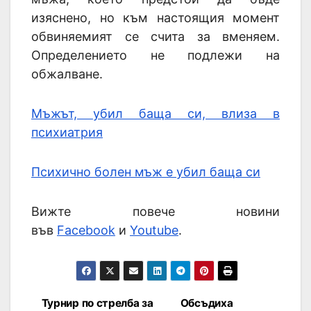
изяснено, но към настоящия момент
обвиняемият се счита за вменяем.
Определението не подлежи на
обжалване.
Мъжът, убил баща си, влиза в
психиатрия
Психично болен мъж е убил баща си
Вижте повече новини
във
Facebook
и
Youtube
.
Турнир по стрелба за
Обсъдиха