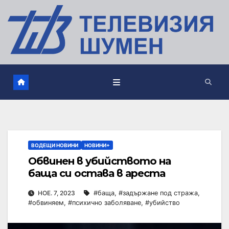
ВОДЕЩИ НОВИНИ
НОВИНИ+
Обвинен в убийството на
баща си остава в ареста
НОЕ. 7, 2023
#баща
,
#задържане под стража
,
#обвиняем
,
#психично заболяване
,
#убийство