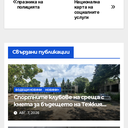
празника на
Национална
полицията
карта на
социалните
услуги
Свързани публикации
ВОДЕЩИ НОВИНИ
НОВИНИ+
Спортните клубове на среща с
кмета за бъдещето на Тежкия
полк
АВГ. 7, 2026