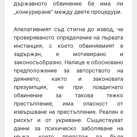
държавното обвинение бе има ли
„конкуриране“ между двете процедури.
Апелативният съд стигна до извод, че
проверяваното определение на първата
инстанция, с което обвиняемият е
задържан, е мотивирано и
законосъобразно. Налице е обосновано
предположение за авторството на
деянието, както и законовата
презумпция, че при повдигнато
обвинение за такова тежко
престъпление, има опасност от
извършване на престъпление. Реален е
рискът и от укриване. Съществуват
данни за психическо заболяване на
мъжа, което предстои да бъде