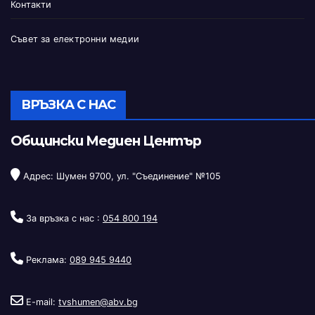
Контакти
Съвет за електронни медии
ВРЪЗКА С НАС
Общински Медиен Център
Адрес: Шумен 9700, ул. "Съединение" №105
За връзка с нас :
054 800 194
Реклама:
089 945 9440
E-mail:
tvshumen@abv.bg